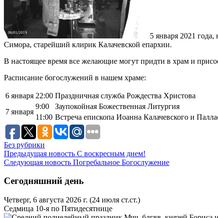
5 января 2021 года
Симора, старейший клирик Калачевской епархии.
В настоящее время все желающие могут придти в храм и присо
Расписание богослужений в нашем храме:
6 января
22:00
Праздничная служба Рождества Христова
9:00
Заупокойная Божественная Литургия
7 января
11:00
Встреча епископа Иоанна Калачевского и Палла
Без рубрики
Предыдущая новость
С воскресным днем!
Следующая новость
Погребальное Богослужение
Сегодняшний день
Четверг, 6 августа 2026 г.
(24 июля ст.ст.)
Седмица 10-я по Пятидесятнице
Мчч. блгвв. князей Бориса и