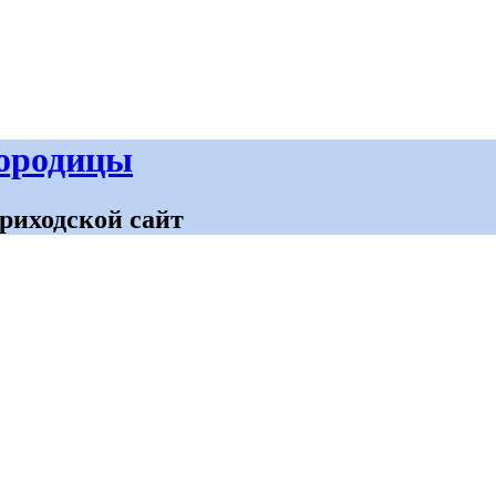
городицы
риходской сайт