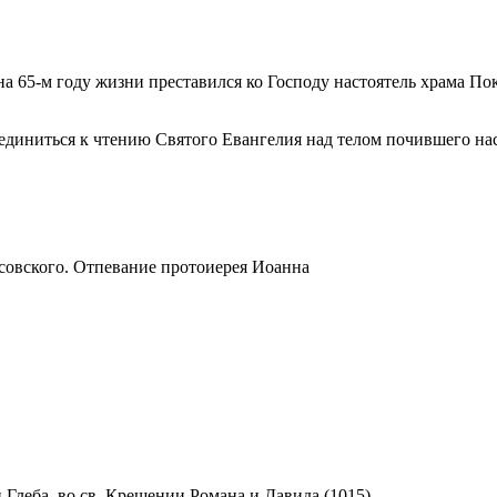
, на 65-м году жизни преставился ко Господу настоятель храма 
единиться к чтению Святого Евангелия над телом почившего нас
совского. Отпевание протоиерея Иоанна
 Глеба, во св. Крещении Романа и Давида (1015)