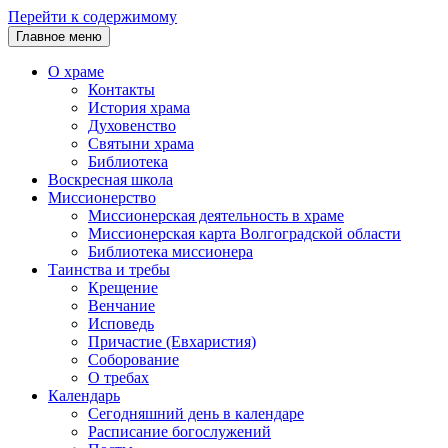
Перейти к содержимому
Главное меню
О храме
Контакты
История храма
Духовенство
Святыни храма
Библиотека
Воскресная школа
Миссионерство
Миссионерская деятельность в храме
Миссионерская карта Волгоградской области
Библиотека миссионера
Таинства и требы
Крещение
Венчание
Исповедь
Причастие (Евхаристия)
Соборование
О требах
Календарь
Сегодняшний день в календаре
Расписание богослужений