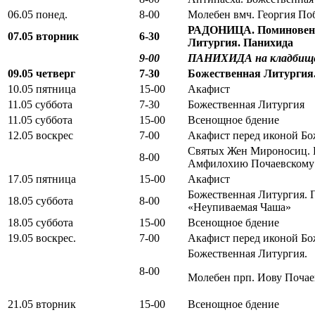
06.05 понед.
8-00
Молебен вмч. Георгия По
РАДОНИЦА. Поминовени
07.05 вторник
6-30
Литургия. Панихида
9-00
ПАНИХИДА на кладбищ
09.05 четверг
7-30
Божественная Литургия
10.05 пятница
15-00
Акафист
11.05 суббота
7-30
Божественная Литургия
11.05 суббота
15-00
Всенощное бдение
12.05 воскрес
7-00
Акафист перед иконой Б
Святых Жен Мироносиц. Б
8-00
Амфилохию Почаевскому
17.05 пятница
15-00
Акафист
Божественная Литургия.
18.05 суббота
8-00
«Неупиваемая Чаша»
18.05 суббота
15-00
Всенощное бдение
19.05 воскрес.
7-00
Акафист перед иконой Б
Божественная Литургия.
8-00
Молебен прп. Иову Почае
21.05 вторник
15-00
Всенощное бдение