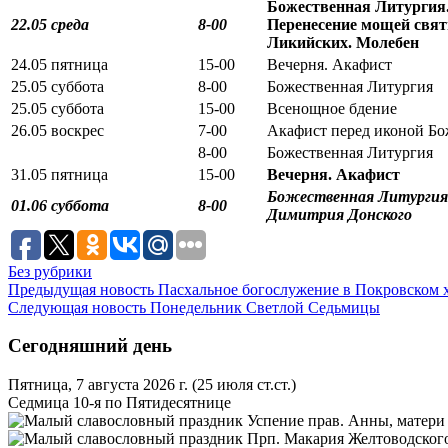
Божественная Литургия
22.05 среда
8-00
Перенесение мощей свят
Ликийских. Молебен
24.05 пятница
15-00
Вечерня. Акафист
25.05 суббота
8-00
Божественная Литургия
25.05 суббота
15-00
Всенощное бдение
26.05 воскрес
7-00
Акафист перед иконой Б
8-00
Божественная Литургия
31.05 пятница
15-00
Вечерня. Акафист
Божественная Литургия.
01.06 суббота
8-00
Димитрия Донского
Без рубрики
Предыдущая новость
Пасхальное богослужение в Покровском 
Следующая новость
Понедельник Светлой Седьмицы
Сегодняшний день
Пятница, 7 августа 2026 г.
(25 июля ст.ст.)
Седмица 10-я по Пятидесятнице
Успение прав. Анны, матери
Прп. Макария Желтоводского