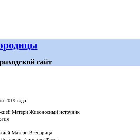
городицы
риходской сайт
й 2019 года
ожией Матери Живоносный источник
ргия
ожией Матери Всецарица
 Литургия. Апостола Фомы