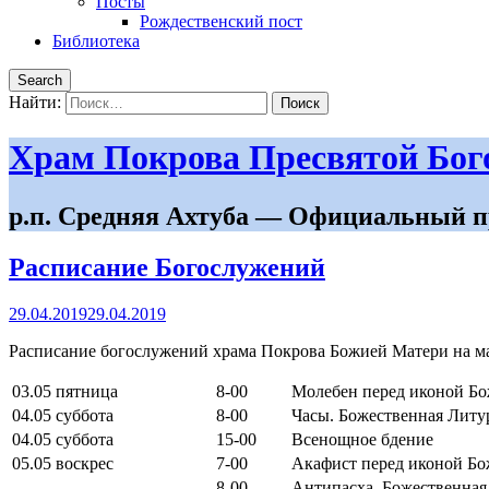
Посты
Рождественский пост
Библиотека
Search
Найти:
Храм Покрова Пресвятой Бо
р.п. Средняя Ахтуба — Официальный п
Расписание Богослужений
29.04.2019
29.04.2019
Расписание богослужений храма Покрова Божией Матери на ма
03.05 пятница
8-00
Молебен перед иконой Б
04.05 суббота
8-00
Часы. Божественная Литу
04.05 суббота
15-00
Всенощное бдение
05.05 воскрес
7-00
Акафист перед иконой Б
8-00
Антипасха. Божественная