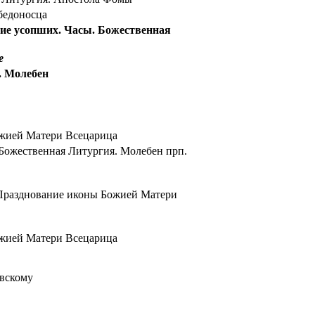
бедоносца
е усопших. Часы. Божественная
е
. Молебен
ожией Матери Всецарица
ожественная Литургия. Молебен прп.
 Празднование иконы Божией Матери
ожией Матери Всецарица
вскому