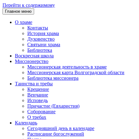
Перейти к содержимому
Главное меню
О храме
Контакты
История храма
Духовенство
Святыни храма
Библиотека
Воскресная школа
Миссионерство
Миссионерская деятельность в храме
Миссионерская карта Волгоградской области
Библиотека миссионера
Таинства и требы
Крещение
Венчание
Исповедь
Причастие (Евхаристия)
Соборование
О требах
Календарь
Сегодняшний день в календаре
Расписание богослужений