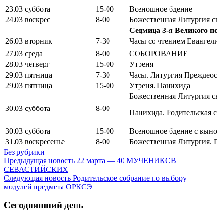
23.03 суббота
15-00
Всенощное бдение
24.03 воскрес
8-00
Божественная Литургия с
Седмица 3-я Великого п
26.03 вторник
7-30
Часы со чтением Евангел
27.03 среда
8-00
СОБОРОВАНИЕ
28.03 четверг
15-00
Утреня
29.03 пятница
7-30
Часы. Литургия Преждео
29.03 пятница
15-00
Утреня. Панихида
Божественная Литургия св
30.03 суббота
8-00
Панихида. Родительская с
30.03 суббота
15-00
Всенощное бдение с выно
31.03 воскресенье
8-00
Божественная Литургия. 
Без рубрики
Предыдущая новость
22 марта — 40 МУЧЕНИКОВ
СЕВАСТИЙСКИХ
Следующая новость
Родительское собрание по выбору
модулей предмета ОРКСЭ
Сегодняшний день