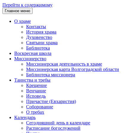
Перейти к содержимому
Главное меню
О храме
Контакты
История храма
Духовенство
Святыни храма
Библиотека
Воскресная школа
Миссионерство
Миссионерская деятельность в храме
Миссионерская карта Волгоградской области
Библиотека миссионера
Таинства и требы
Крещение
Венчание
Исповедь
Причастие (Евхаристия)
Соборование
О требах
Календарь
Сегодняшний день в календаре
Расписание богослужений