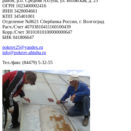
район, р.п. Средняя Ахтуба, ул. Волжская, д. 25
ОГРН 1023400002416
ИНН 3428004661
КПП 345401001
Отделение №8621 Сбербанка России, г. Волгоград
Расч./Счет 40703810411160100439
Корр./Счет 30101810100000000647
БИК 041806647
pokrov25@yandex.ru
info@pokrov-ahtuba.ru
Тел./факс (84479) 5-32-55