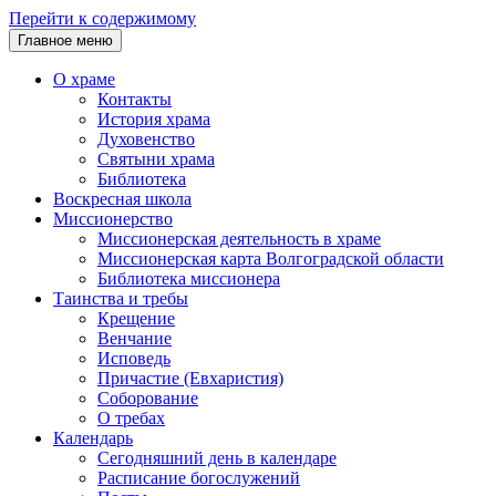
Перейти к содержимому
Главное меню
О храме
Контакты
История храма
Духовенство
Святыни храма
Библиотека
Воскресная школа
Миссионерство
Миссионерская деятельность в храме
Миссионерская карта Волгоградской области
Библиотека миссионера
Таинства и требы
Крещение
Венчание
Исповедь
Причастие (Евхаристия)
Соборование
О требах
Календарь
Сегодняшний день в календаре
Расписание богослужений