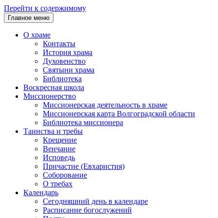
Перейти к содержимому
Главное меню
О храме
Контакты
История храма
Духовенство
Святыни храма
Библиотека
Воскресная школа
Миссионерство
Миссионерская деятельность в храме
Миссионерская карта Волгоградской области
Библиотека миссионера
Таинства и требы
Крещение
Венчание
Исповедь
Причастие (Евхаристия)
Соборование
О требах
Календарь
Сегодняшний день в календаре
Расписание богослужений