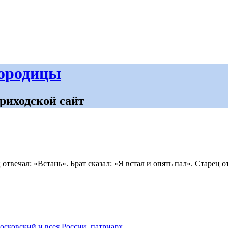
городицы
риходской сайт
отвечал: «Встань». Брат сказал: «Я встал и опять пал». Старец о
осковский и всея России, патриарх