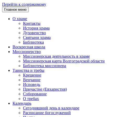
Перейти к содержимому
Главное меню
О храме
Контакты
История храма
Духовенство
Святыни храма
Библиотека
Воскресная школа
Миссионерство
Миссионерская деятельность в храме
Миссионерская карта Волгоградской области
Библиотека миссионера
Таинства и требы
Крещение
Венчание
Исповедь
Причастие (Евхаристия)
Соборование
О требах
Календарь
Сегодняшний день в календаре
Расписание богослужений