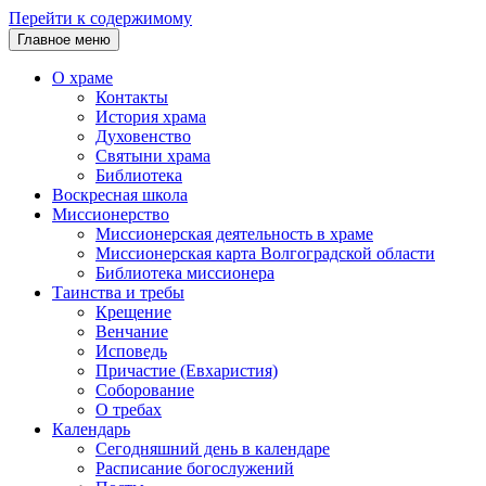
Перейти к содержимому
Главное меню
О храме
Контакты
История храма
Духовенство
Святыни храма
Библиотека
Воскресная школа
Миссионерство
Миссионерская деятельность в храме
Миссионерская карта Волгоградской области
Библиотека миссионера
Таинства и требы
Крещение
Венчание
Исповедь
Причастие (Евхаристия)
Соборование
О требах
Календарь
Сегодняшний день в календаре
Расписание богослужений