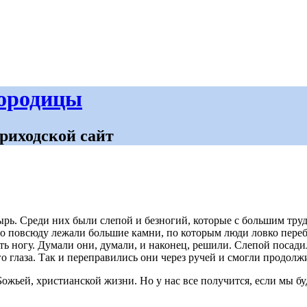
городицы
риходской сайт
. Среди них были слепой и безногий, которые с большим трудо
но повсюду лежали большие камни, по которым люди ловко переби
вить ногу. Думали они, думали, и наконец, решили. Слепой посад
его глаза. Так и переправились они через ручей и смогли продол
ожьей, христианской жизни. Но у нас все получится, если мы буд