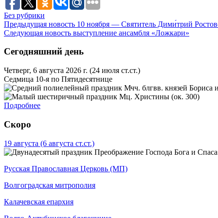
Без рубрики
Предыдущая новость
10 ноября — Святитель Дими́трий Ростов
Следующая новость
выступление ансамбля «Ложкари»
Сегодняшний день
Четверг, 6 августа 2026 г.
(24 июля ст.ст.)
Седмица 10-я по Пятидесятнице
Мчч. блгвв. князей Бориса и
Мц. Христины (ок. 300)
Подробнее
Скоро
19 августа
(6 августа ст.ст.)
Преображение Господа Бога и Спаса
Русская Православная Церковь (МП)
Волгоградская митрополия
Калачевская епархия