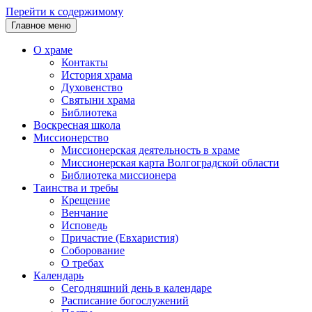
Перейти к содержимому
Главное меню
О храме
Контакты
История храма
Духовенство
Святыни храма
Библиотека
Воскресная школа
Миссионерство
Миссионерская деятельность в храме
Миссионерская карта Волгоградской области
Библиотека миссионера
Таинства и требы
Крещение
Венчание
Исповедь
Причастие (Евхаристия)
Соборование
О требах
Календарь
Сегодняшний день в календаре
Расписание богослужений