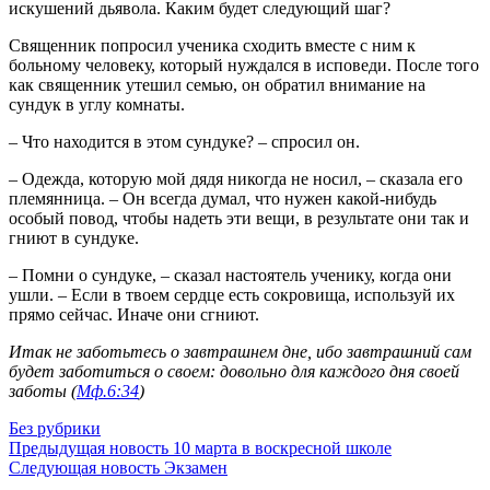
искушений дьявола. Каким будет следующий шаг?
Священник попросил ученика сходить вместе с ним к
больному человеку, который нуждался в исповеди. После того
как священник утешил семью, он обратил внимание на
сундук в углу комнаты.
– Что находится в этом сундуке? – спросил он.
– Одежда, которую мой дядя никогда не носил, – сказала его
племянница. – Он всегда думал, что нужен какой-нибудь
особый повод, чтобы надеть эти вещи, в результате они так и
гниют в сундуке.
– Помни о сундуке, – сказал настоятель ученику, когда они
ушли. – Если в твоем сердце есть сокровища, используй их
прямо сейчас. Иначе они сгниют.
Итак не заботьтесь о завтрашнем дне, ибо завтрашний сам
будет заботиться о своем: довольно для каждого дня своей
заботы (
Мф.6:34
)
Без рубрики
Предыдущая новость
10 марта в воскресной школе
Следующая новость
Экзамен