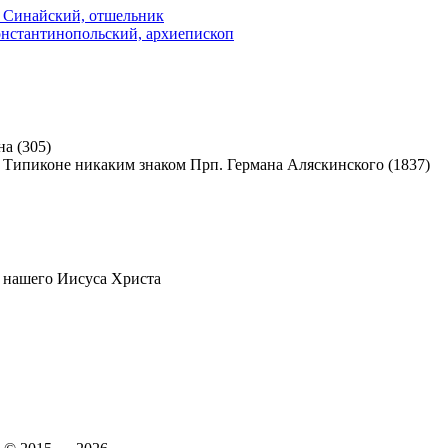
 Синайский, отшельник
онстантинопольский, архиепископ
а (305)
Прп. Германа Аляскинского (1837)
 нашего Иисуса Христа