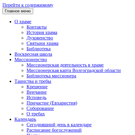
Перейти к содержимому
Главное меню
О храме
Контакты
История храма
Духовенство
Святыни храма
Библиотека
Воскресная школа
Миссионерство
Миссионерская деятельность в храме
Миссионерская карта Волгоградской области
Библиотека миссионера
Таинства и требы
Крещение
Венчание
Исповедь
Причастие (Евхаристия)
Соборование
О требах
Календарь
Сегодняшний день в календаре
Расписание богослужений