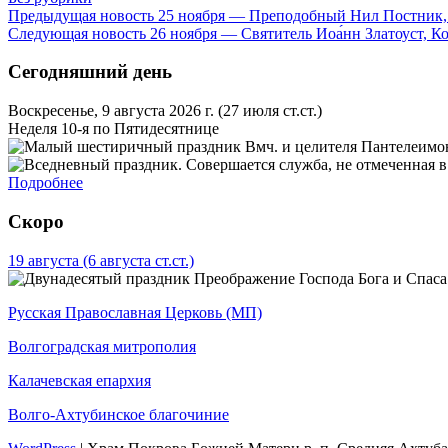
Предыдущая новость
25 ноября — Преподобный Нил Постник,
Следующая новость
26 ноября — Святитель Иоа́нн Златоуст, К
Сегодняшний день
Воскресенье, 9 августа 2026 г.
(27 июля ст.ст.)
Неделя 10-я по Пятидесятнице
Вмч. и целителя Пантелеимон
Подробнее
Скоро
19 августа
(6 августа ст.ст.)
Преображение Господа Бога и Спаса
Русская Православная Церковь (МП)
Волгоградская митрополия
Калачевская епархия
Волго-Ахтубинское благочиние