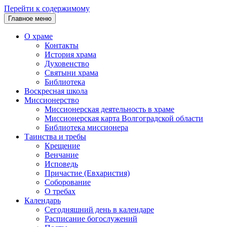
Перейти к содержимому
Главное меню
О храме
Контакты
История храма
Духовенство
Святыни храма
Библиотека
Воскресная школа
Миссионерство
Миссионерская деятельность в храме
Миссионерская карта Волгоградской области
Библиотека миссионера
Таинства и требы
Крещение
Венчание
Исповедь
Причастие (Евхаристия)
Соборование
О требах
Календарь
Сегодняшний день в календаре
Расписание богослужений