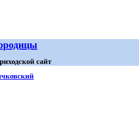
городицы
риходской сайт
ичковский