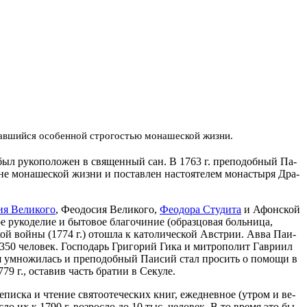
чав­ший­ся осо­бен­ной стро­го­стью мо­на­ше­ской жиз­ни.
 был ру­ко­по­ло­жен в свя­щен­ный сан. В 1763 г. пре­по­доб­ный Па­
не мо­на­ше­ской жиз­ни и по­став­лен на­сто­я­те­лем мо­на­сты­ря Дра­
ия Ве­ли­ко­го
, Фе­о­до­сия Ве­ли­ко­го,
Фе­о­до­ра Сту­ди­та
и Афон­ской
ру­ко­де­лие и бы­то­вое бла­го­чи­ние (об­раз­цо­вая боль­ни­ца,
­кой вой­ны (1774 г.) ото­шла к ка­то­ли­че­ской Ав­стрии. Ав­ва Па­и­
50 че­ло­век. Гос­по­дарь Гри­го­рий Ги­ка и мит­ро­по­лит Гав­ри­ил
я умно­жи­лась и пре­по­доб­ный Па­и­сий стал про­сить о по­мо­щи в
779 г., оста­вив часть бра­тии в Се­ку­ле.
е­пис­ка и чте­ние свя­то­оте­че­ских книг, еже­днев­ное (утром и ве­
с­ло их к 1790 г. воз­рос­ло до 10 тыс. че­ло­век. В то вре­мя это бы­