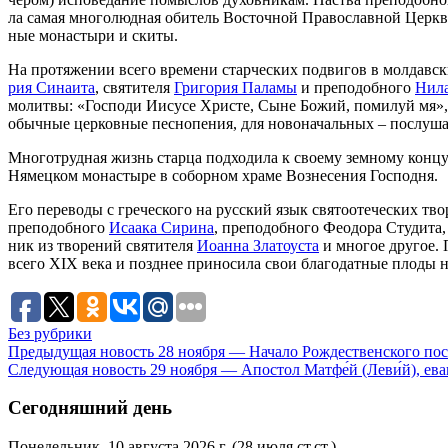
ла са­мая мно­го­люд­ная оби­тель Во­сточ­ной Пра­во­слав­ной Церк­в
ные мо­на­сты­ри и ски­ты.
На про­тя­же­нии все­го вре­ме­ни стар­че­ских по­дви­гов в мол­дав­
рия Си­на­и­та
, свя­ти­те­ля
Гри­го­рия Па­ла­мы
и пре­по­доб­но­го
Ни­ла
мо­лит­вы: «Гос­по­ди Иису­се Хри­сте, Сыне Бо­жий, по­ми­луй мя», ко
обыч­ные цер­ков­ные пес­но­пе­ния, для но­во­на­чаль­ных – по­слу­ша
Мно­го­труд­ная жизнь стар­ца под­хо­ди­ла к сво­е­му зем­но­му кон­ц
Ня­мец­ком мо­на­сты­ре в со­бор­ном хра­ме Воз­не­се­ния Гос­под­ня.
Его пе­ре­во­ды с гре­че­ско­го на рус­ский язык свя­то­оте­че­ских тво
пре­по­доб­но­го
Иса­а­ка Си­ри­на
, пре­по­доб­но­го Фе­о­до­ра Сту­ди­та
ник из тво­ре­ний свя­ти­те­ля
Иоан­на Зла­то­уста
и мно­гое дру­гое. Пр
все­го XIX ве­ка и позд­нее при­но­си­ла свои бла­го­дат­ные пло­ды 
Без рубрики
Предыдущая новость
28 ноября — Начало Рождественского пос
Следующая новость
29 ноября — Апостол Матфе́й (Леви́й), еван
Сегодняшний день
Понедельник, 10 августа 2026 г.
(28 июля ст.ст.)