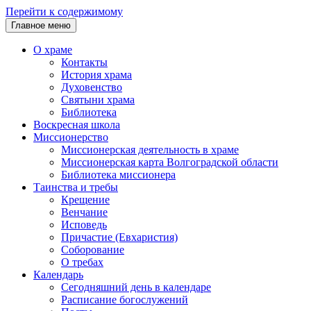
Перейти к содержимому
Главное меню
О храме
Контакты
История храма
Духовенство
Святыни храма
Библиотека
Воскресная школа
Миссионерство
Миссионерская деятельность в храме
Миссионерская карта Волгоградской области
Библиотека миссионера
Таинства и требы
Крещение
Венчание
Исповедь
Причастие (Евхаристия)
Соборование
О требах
Календарь
Сегодняшний день в календаре
Расписание богослужений