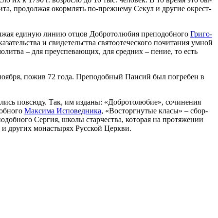
ри­та, про­дол­жая окорм­лять по-преж­не­му Се­кул и дру­гие окрест­
ол­жая еди­ную ли­нию от­цов Доб­ро­то­лю­бия пре­по­доб­но­го
Гри­го­
за­тель­ства и сви­де­тель­ства свя­то­оте­че­ско­го по­чи­та­ния ум­ной
мо­лит­ва – для пре­успе­ва­ю­щих, для сред­них – пе­ние, то есть
но­яб­ря, по­жив 72 го­да. Пре­по­доб­ный Па­и­сий был по­гре­бен в
­лись по­всю­ду. Так, им из­да­ны: «Доб­ро­то­лю­бие», со­чи­не­ния
доб­но­го
Мак­си­ма Ис­по­вед­ни­ка
, «Вос­торг­ну­тые кла­сы» – сбор­
по­доб­но­го Сер­гия, шко­лы стар­че­ства, ко­то­рая на про­тя­же­нии
 и дру­гих мо­на­сты­рях Рус­ской Церк­ви.