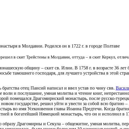
­на­сты­ря в Мол­да­вии. Ро­дил­ся он в 1722 г. в го­ро­де Пол­та­ве
­ре­шел в скит Трей­сте­ны в Мол­да­вии, от­ту­да – в скит Кер­кул, от­ли­
 мо­на­ше­скую об­щи­ну – скит св. Илии. В 1758 г. в воз­расте 36 лет
рось­бе та­мош­не­го гос­по­да­ря, для луч­ше­го устрой­ства в этой стра
ль брат­ства отец Па­и­сий на­пи­сал и ввел устав по чи­ну свв.
Ва­си­л
ие во­ли и по­слу­ша­ние, ум­ная мо­лит­ва и чте­ние книг, непре­стан­ное 
­то­рой по­ме­щал­ся Дра­го­мирн­ский мо­на­стырь, по­сле рус­ско-ту­рец
 но­вом го­су­дар­стве, ре­шил уй­ти и уве­сти за со­бой всю бра­тию – 3
­стырь во имя Усек­но­ве­ния гла­вы Иоан­на Пред­те­чи. Ко­гда бра­ти
ра­ти­ей в бо­га­тей­ший Ня­мец­кий мо­на­стырь, что он и ис­пол­нил в 1
б­ра­зу Дра­го­мир­ны и Се­ку­ла – об­ще­жи­тие, ум­ная мо­лит­ва, пе­р
о­го умно­жи­лась, бы­ли ино­ки бо­лее чем 10 на­цио­наль­но­стей, и чи