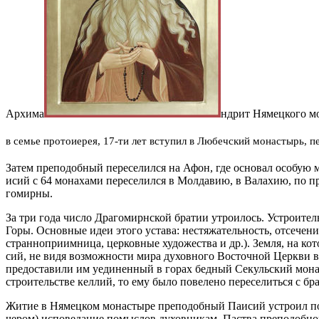
Ар­хи­ма
нд­рит Ня­мец­ко­го мо
в се­мье про­то­и­е­рея, 17-ти лет всту­пил в Лю­беч­ский мо­на­стырь, пе
За­тем пре­по­доб­ный пе­ре­се­лил­ся на Афон, где ос­но­вал осо­бую
и­сий с 64 мо­на­ха­ми пе­ре­се­лил­ся в Мол­да­вию, в Ва­ла­хию, по п
го­мир­ны.
За три го­да чис­ло Дра­го­мирн­ской бра­тии утро­и­лось. Устро­и­те
Го­ры. Ос­нов­ные идеи это­го уста­ва: нес­тя­жа­тель­ность, от­се­че­н
стран­но­при­им­ни­ца, цер­ков­ные ху­до­же­ства и др.). Зем­ля, на ко
сий, не ви­дя воз­мож­но­сти ми­ра ду­хов­но­го Во­сточ­ной Церк­ви в
предо­ста­ви­ли им уеди­нен­ный в го­рах бед­ный Се­куль­ский мо­на
стро­и­тель­стве кел­лий, то ему бы­ло по­ве­ле­но пе­ре­се­лить­ся с б
Жи­тие в Ня­мец­ком мо­на­сты­ре пре­по­доб­ный Па­и­сий устро­ил по о
че­ром) ис­по­ве­да­ние по­мыс­лов ду­хов­ни­кам. Паства пре­по­доб­н