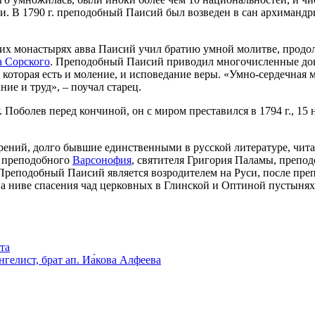
и. В 1790 г. пре­по­доб­ный Па­и­сий был воз­ве­ден в сан ар­хи­манд­
ских мо­на­сты­рях ав­ва Па­и­сий учил бра­тию ум­ной мо­лит­ве, про­д
 Сор­ско­го
. Пре­по­доб­ный Па­и­сий при­во­дил мно­го­чис­лен­ные до­ка­
­то­рая есть и мо­ле­ние, и ис­по­ве­да­ние ве­ры. «Ум­но-сер­деч­ная 
­ние и труд», – по­учал ста­рец.
у. По­болев пе­ред кон­чи­ной, он с ми­ром пре­ста­вил­ся в 1794 г., 15 
­ре­ний, дол­го быв­шие един­ствен­ны­ми в рус­ской ли­те­ра­ту­ре, чи­та
, пре­по­доб­но­го
Вар­со­но­фия
, свя­ти­те­ля Гри­го­рия Па­ла­мы, пре­по­
е­по­доб­ный Па­и­сий яв­ля­ет­ся воз­ро­ди­те­лем на Ру­си, по­сле пре­
на ни­ве спа­се­ния чад цер­ков­ных в Глин­ской и Оп­ти­ной пу­сты­нях
та
гелист, брат ап. Иа́кова Алфеева