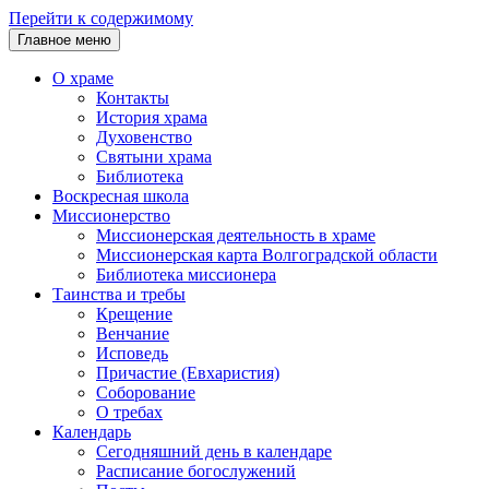
Перейти к содержимому
Главное меню
О храме
Контакты
История храма
Духовенство
Святыни храма
Библиотека
Воскресная школа
Миссионерство
Миссионерская деятельность в храме
Миссионерская карта Волгоградской области
Библиотека миссионера
Таинства и требы
Крещение
Венчание
Исповедь
Причастие (Евхаристия)
Соборование
О требах
Календарь
Сегодняшний день в календаре
Расписание богослужений