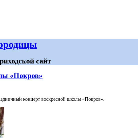
городицы
риходской сайт
лы «Покров»
раздничный концерт воскресной школы «Покров».