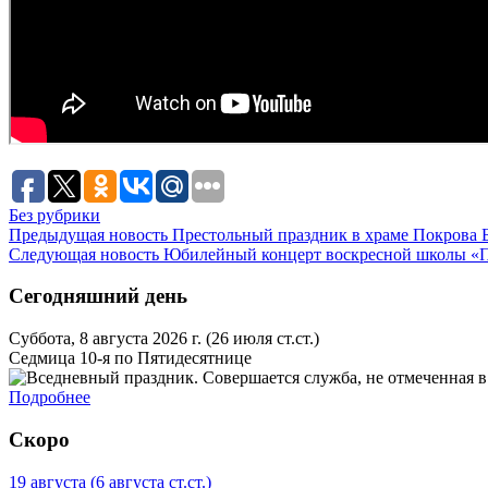
Без рубрики
Предыдущая новость
Престольный праздник в храме Покрова 
Следующая новость
Юбилейный концерт воскресной школы «
Сегодняшний день
Суббота, 8 августа 2026 г.
(26 июля ст.ст.)
Седмица 10-я по Пятидесятнице
Подробнее
Скоро
19 августа
(6 августа ст.ст.)