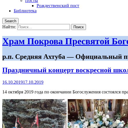
Посты
Рождественский пост
Библиотека
Search
Найти:
Храм Покрова Пресвятой Бо
р.п. Средняя Ахтуба — Официальный п
Праздничный концерт воскресной шко
16.10.2019
17.10.2019
14 октября 2019 года по окончании Богослужения состоялся п