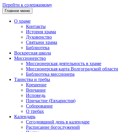
Перейти к содержимому
Главное меню
О храме
Контакты
История храма
Духовенство
Святыни храма
Библиотека
Воскресная школа
Миссионерство
Миссионерская деятельность в храме
Миссионерская карта Волгоградской области
Библиотека миссионера
Таинства и требы
Крещение
Венчание
Исповедь
Причастие (Евхаристия)
Соборование
О требах
Календарь
Сегодняшний день в календаре
Расписание богослужений