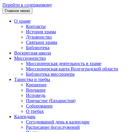
Перейти к содержимому
Главное меню
О храме
Контакты
История храма
Духовенство
Святыни храма
Библиотека
Воскресная школа
Миссионерство
Миссионерская деятельность в храме
Миссионерская карта Волгоградской области
Библиотека миссионера
Таинства и требы
Крещение
Венчание
Исповедь
Причастие (Евхаристия)
Соборование
О требах
Календарь
Сегодняшний день в календаре
Расписание богослужений