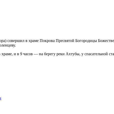
ора) совершил в храме Покрова Пресвятой Богородицы Божеств
оленцеву.
храме, и в 9 часов — на берегу реки Ахтубы, у спасательной ст
и