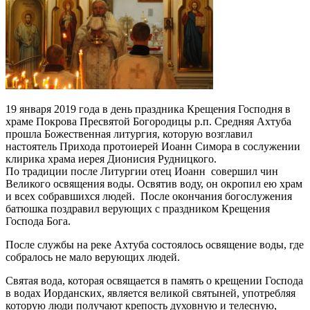
19 января 2019 года в день праздника Крещения Господня в
храме Покрова Пресвятой Богородицы р.п. Средняя Ахтуба
прошла Божественная литургия, которую возглавил
настоятель Прихода протоиерей Иоанн Симора в сослужении
клирика храма иерея Дионисия Рудницкого.
По традиции после Литургии отец Иоанн совершил чин
Великого освящения воды. Освятив воду, он окропил ею храм
и всех собравшихся людей.
После окончания богослужения
батюшка поздравил верующих с праздником Крещения
Господа Бога.
После службы на реке Ахтуба состоялось освящение воды, где
собралось не мало верующих людей.
Святая вода, которая освящается в память о крещении Господа
в водах Иорданских, является великой святыней, употребляя
которую люди получают крепость духовную и телесную,