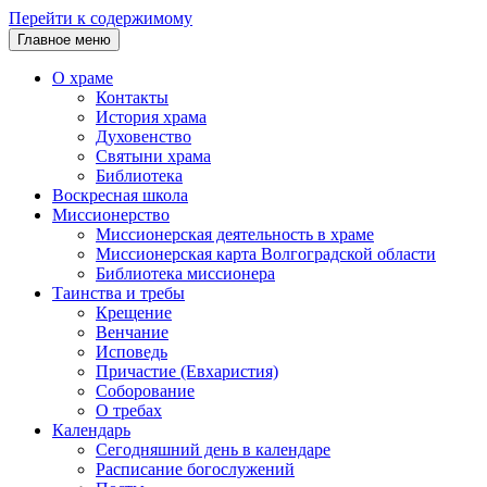
Перейти к содержимому
Главное меню
О храме
Контакты
История храма
Духовенство
Святыни храма
Библиотека
Воскресная школа
Миссионерство
Миссионерская деятельность в храме
Миссионерская карта Волгоградской области
Библиотека миссионера
Таинства и требы
Крещение
Венчание
Исповедь
Причастие (Евхаристия)
Соборование
О требах
Календарь
Сегодняшний день в календаре
Расписание богослужений