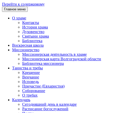
Перейти к содержимому
Главное меню
О храме
Контакты
История храма
Духовенство
Святыни храма
Библиотека
Воскресная школа
Миссионерство
Миссионерская деятельность в храме
Миссионерская карта Волгоградской области
Библиотека миссионера
Таинства и требы
Крещение
Венчание
Исповедь
Причастие (Евхаристия)
Соборование
О требах
Календарь
Сегодняшний день в календаре
Расписание богослужений