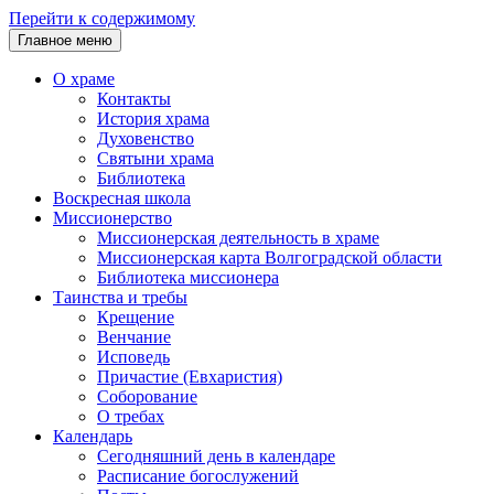
Перейти к содержимому
Главное меню
О храме
Контакты
История храма
Духовенство
Святыни храма
Библиотека
Воскресная школа
Миссионерство
Миссионерская деятельность в храме
Миссионерская карта Волгоградской области
Библиотека миссионера
Таинства и требы
Крещение
Венчание
Исповедь
Причастие (Евхаристия)
Соборование
О требах
Календарь
Сегодняшний день в календаре
Расписание богослужений