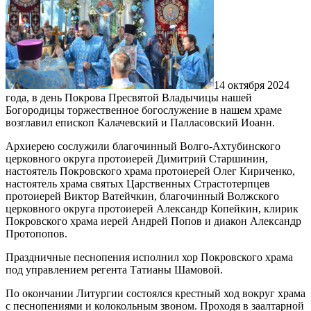
14 октября 2024
года, в день Покрова Пресвятой Владычицы нашей
Богородицы торжественное богослужение в нашем храме
возглавил епископ Калачевский и Палласовский Иоанн.
Архиерею сослужили благочинный Волго-Ахтубинского
церковного округа протоиерей Димитрий Старшинин,
настоятель Покровского храма протоиерей Олег Кириченко,
настоятель храма святых Царственных Страстотерпцев
протоиерей Виктор Ватейчкин, благочинный Волжского
церковного округа протоиерей Александр Копейкин, клирик
Покровского храма иерей Андрей Попов и диакон Александр
Протопопов.
Праздничные песнопения исполнил хор Покровского храма
под управлением регента Татианы Шамовой.
По окончании Литургии состоялся крестный ход вокруг храма
с песнопениями и колокольным звоном. Проходя в заалтарной