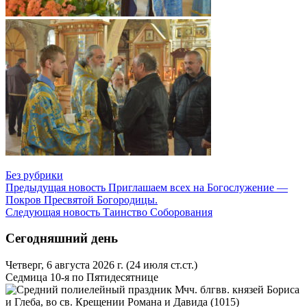
Без рубрики
Предыдущая новость
Приглашаем всех на Богослужение —
Покров Пресвятой Богородицы.
Следующая новость
Таинство Соборования
Сегодняшний день
Четверг, 6 августа 2026 г.
(24 июля ст.ст.)
Седмица 10-я по Пятидесятнице
Мчч. блгвв. князей Бориса
и Глеба, во св. Крещении Романа и Давида (1015)