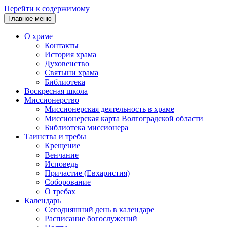
Перейти к содержимому
Главное меню
О храме
Контакты
История храма
Духовенство
Святыни храма
Библиотека
Воскресная школа
Миссионерство
Миссионерская деятельность в храме
Миссионерская карта Волгоградской области
Библиотека миссионера
Таинства и требы
Крещение
Венчание
Исповедь
Причастие (Евхаристия)
Соборование
О требах
Календарь
Сегодняшний день в календаре
Расписание богослужений