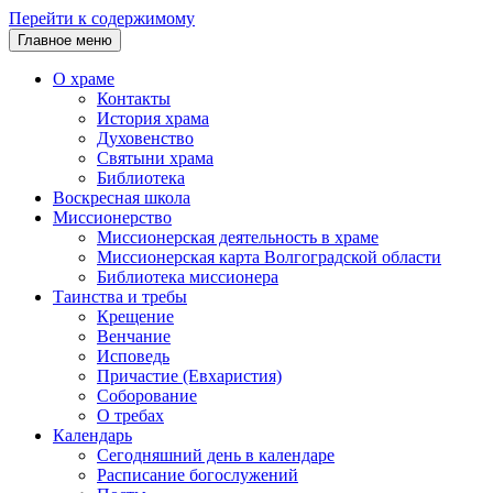
Перейти к содержимому
Главное меню
О храме
Контакты
История храма
Духовенство
Святыни храма
Библиотека
Воскресная школа
Миссионерство
Миссионерская деятельность в храме
Миссионерская карта Волгоградской области
Библиотека миссионера
Таинства и требы
Крещение
Венчание
Исповедь
Причастие (Евхаристия)
Соборование
О требах
Календарь
Сегодняшний день в календаре
Расписание богослужений