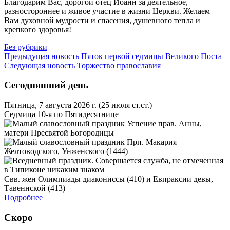
Благодарим Вас, дорогой отец Иоанн за деятельное,
разностороннее и живое участие в жизни Церкви. Желаем
Вам духовной мудрости и спасения, душевного тепла и
крепкого здоровья!
Без рубрики
Предыдущая новость
Пяток первой седмицы Великого Поста
Следующая новость
Торжество православия
Сегодняшний день
Пятница, 7 августа 2026 г.
(25 июля ст.ст.)
Седмица 10-я по Пятидесятнице
Успение прав. Анны,
матери Пресвятой Богородицы
Прп. Макария
Желтоводского, Унженского (1444)
Свв. жен Олимпиады диакониссы (410) и Евпраксии девы,
Тавеннской (413)
Подробнее
Скоро