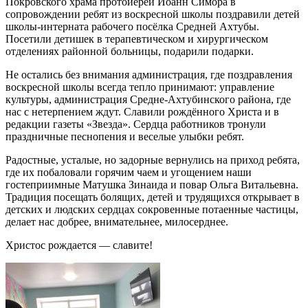
Покровского храма протоиерей Иоанн Симора в
сопровождении ребят из воскресной школы поздравили детей
школы-интерната рабочего посёлка Средней Ахтубы.
Посетили детишек в терапевтическом и хирургическом
отделениях районной больницы, подарили подарки.
Не остались без внимания администрация, где поздравления
воскресной школы всегда тепло принимают: управление
культуры, администрация Средне-Ахтубинского района, где
нас с нетерпением ждут. Славили рождённого Христа и в
редакции газеты «Звезда». Сердца работников тронули
праздничные песнопения и веселые улыбки ребят.
Радостные, усталые, но задорные вернулись на приход ребята,
где их побаловали горячим чаем и угощением наши
гостеприимные Матушка Зинаида и повар Ольга Витальевна.
Традиция посещать болящих, детей и трудящихся открывает в
детских и людских сердцах сокровенные потаенные частицы,
делает нас добрее, внимательнее, милосерднее.
Христос рождается — славите!