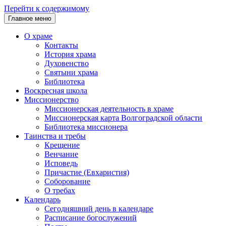
Перейти к содержимому
Главное меню
О храме
Контакты
История храма
Духовенство
Святыни храма
Библиотека
Воскресная школа
Миссионерство
Миссионерская деятельность в храме
Миссионерская карта Волгоградской области
Библиотека миссионера
Таинства и требы
Крещение
Венчание
Исповедь
Причастие (Евхаристия)
Соборование
О требах
Календарь
Сегодняшний день в календаре
Расписание богослужений