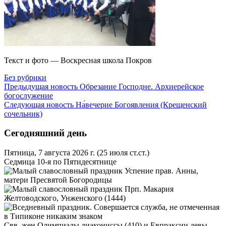
Текст и фото — Воскресная школа Покров
Без рубрики
Предыдущая новость
Обрезание Господне. Архиерейское
богослужение
Следующая новость
На́вечерие Богоявления (Крещенский
сочельник)
Сегодняшний день
Пятница, 7 августа 2026 г.
(25 июля ст.ст.)
Седмица 10-я по Пятидесятнице
Успение прав. Анны,
матери Пресвятой Богородицы
Прп. Макария
Желтоводского, Унженского (1444)
Свв. жен Олимпиады диакониссы (410) и Евпраксии девы,