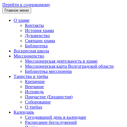
Перейти к содержимому
Главное меню
О храме
Контакты
История храма
Духовенство
Святыни храма
Библиотека
Воскресная школа
Миссионерство
Миссионерская деятельность в храме
Миссионерская карта Волгоградской области
Библиотека миссионера
Таинства и требы
Крещение
Венчание
Исповедь
Причастие (Евхаристия)
Соборование
О требах
Календарь
Сегодняшний день в календаре
Расписание богослужений