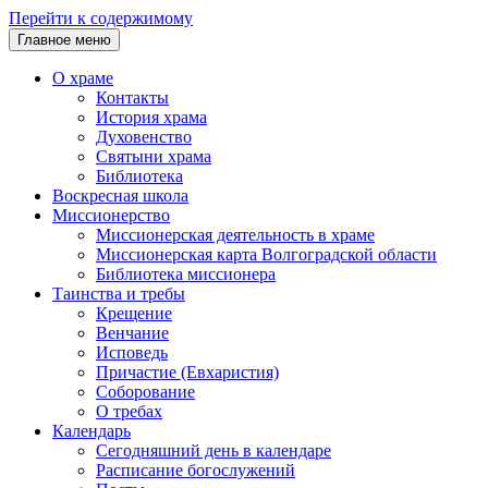
Перейти к содержимому
Главное меню
О храме
Контакты
История храма
Духовенство
Святыни храма
Библиотека
Воскресная школа
Миссионерство
Миссионерская деятельность в храме
Миссионерская карта Волгоградской области
Библиотека миссионера
Таинства и требы
Крещение
Венчание
Исповедь
Причастие (Евхаристия)
Соборование
О требах
Календарь
Сегодняшний день в календаре
Расписание богослужений