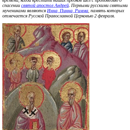
времена, когда крестить наших предков шел с проповедью о
спасении
святой апостол Андрей
. Первыми русскими святыми
мучениками являются
Инна, Пинна, Римма
, память которых
отмечается Русской Православной Церковью 2 февраля.