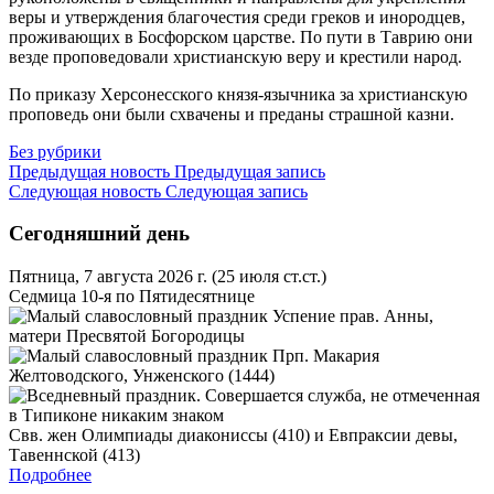
веры и утверждения благочестия среди греков и инородцев,
проживающих в Босфорском царстве. По пути в Таврию они
везде проповедовали христианскую веру и крестили народ.
По приказу Херсонесского князя-язычника за христианскую
проповедь они были схвачены и преданы страшной казни.
Без рубрики
Предыдущая новость
Предыдущая запись
Следующая новость
Следующая запись
Сегодняшний день
Пятница, 7 августа 2026 г.
(25 июля ст.ст.)
Седмица 10-я по Пятидесятнице
Успение прав. Анны,
матери Пресвятой Богородицы
Прп. Макария
Желтоводского, Унженского (1444)
Свв. жен Олимпиады диакониссы (410) и Евпраксии девы,
Тавеннской (413)
Подробнее