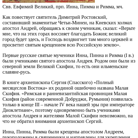
Свв. Евфимий Великий, прп. Инна, Пимма и Римма, мч.
Как повествует святитель Димитрий Ростовский,
составивший знаменитые Четьи-Минеи, на Киевских холмах
апостол Андрей, обращаясь к своим ученикам, сказал: «Верьте
мне, что на этих горах воссияет благодать Божия; великий
город будет здесь, и Господь воздвигнет там много церквей и
просветит святым крещением всю Российскую землю».
Первые русские святые мученики Инна, Пинна и Римма (I в.)
были учениками святого апостола Андрея. Родом они были из
северной земли Великой Скифии, то есть они ильменьские
славяне-русь.
В книге архиепископа Сергия (Спасского) «Полный
месяцеслов Востока» их родиной ошибочно названа Малая
Скифия. «Римская и ранневизантийская провинция Малая
Скифия (район современной Добруджи, Румыния) появилась
только в конце III – начале IV века нашей эры при императоре
Диоклетиане», поэтому одновременно быть учениками
апостола Андрея и жителями Малой Скифии невозможно, на
что не обратил внимания архиепископ Сергий.
Инна, Пинна, Римма были крещены апостолом Андреем,
рукоположены в священники и направлены для укрепления