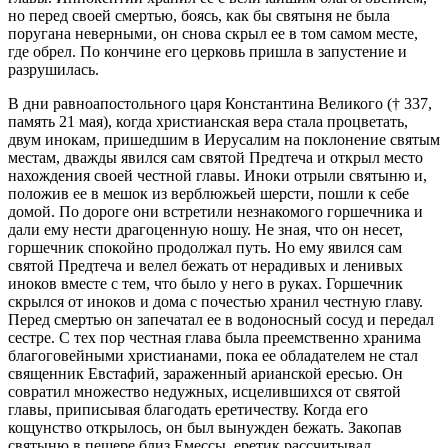
но перед своей смертью, боясь, как бы святыня не была
поругана неверными, он снова скрыл ее в том самом месте,
где обрел. По кончине его церковь пришла в запустение и
разрушилась.
В дни равноапостольного царя Константина Великого († 337,
память 21 мая), когда христианская вера стала процветать,
двум инокам, пришедшим в Иерусалим на поклонение святым
местам, дважды явился сам святой Предтеча и открыл место
нахождения своей честной главы. Иноки отрыли святыню и,
положив ее в мешок из верблюжьей шерсти, пошли к себе
домой. По дороге они встретили незнакомого горшечника и
дали ему нести драгоценную ношу. Не зная, что он несет,
горшечник спокойно продолжал путь. Но ему явился сам
святой Предтеча и велел бежать от нерадивых и ленивых
иноков вместе с тем, что было у него в руках. Горшечник
скрылся от иноков и дома с почестью хранил честную главу.
Перед смертью он запечатал ее в водоносный сосуд и передал
сестре. С тех пор честная глава была преемственно хранима
благоговейными христианами, пока ее обладателем не стал
священник Евстафий, зараженный арианской ересью. Он
совратил множество недужных, исцелившихся от святой
главы, приписывая благодать еретичеству. Когда его
кощунство открылось, он был вынужден бежать. Закопав
святыню в пещере близ Емессы, еретик рассчитывал