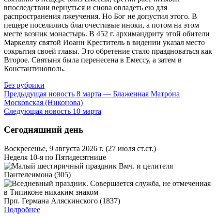
впоследствии вернуться и снова овладеть ею для
распространения лжеучения. Но Бог не допустил этого. В
пещере поселились благочестивые иноки, а потом на этом
месте возник монастырь. В 452 г. архимандриту этой обители
Маркеллу святой Иоанн Креститель в видении указал место
сокрытия своей главы. Это обретение стало праздноваться как
Второе. Святыня была перенесена в Емессу, а затем в
Константинополь.
Без рубрики
Предыдущая новость
8 марта — Блаженная Матро́на
Московская (Никонова)
Следующая новость
10 марта
Сегодняшний день
Воскресенье, 9 августа 2026 г.
(27 июля ст.ст.)
Неделя 10-я по Пятидесятнице
Вмч. и целителя
Пантелеимона (305)
Прп. Германа Аляскинского (1837)
Подробнее