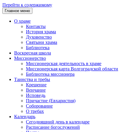
Перейти к содержимому
Главное меню
О храме
Контакты
История храма
Духовенство
Святыни храма
Библиотека
Воскресная школа
Миссионерство
Миссионерская деятельность в храме
Миссионерская карта Волгоградской области
Библиотека миссионера
Таинства и требы
Крещение
Венчание
Исповедь
Причастие (Евхаристия)
Соборование
О требах
Календарь
Сегодняшний день в календаре
Расписание богослужений