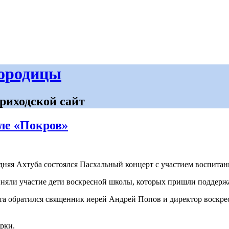
городицы
риходской сайт
ле «Покров»
редняя Ахтуба состоялся Пасхальный концерт с участием воспит
няли участие дети воскресной школы, которых пришли поддержа
рта обратился священник иерей Андрей Попов и директор воскр
рки.