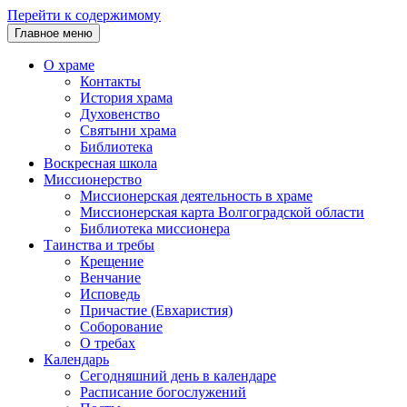
Перейти к содержимому
Главное меню
О храме
Контакты
История храма
Духовенство
Святыни храма
Библиотека
Воскресная школа
Миссионерство
Миссионерская деятельность в храме
Миссионерская карта Волгоградской области
Библиотека миссионера
Таинства и требы
Крещение
Венчание
Исповедь
Причастие (Евхаристия)
Соборование
О требах
Календарь
Сегодняшний день в календаре
Расписание богослужений