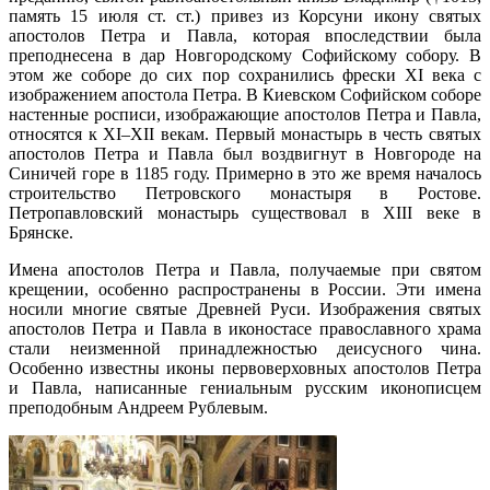
память 15 июля ст. ст.) привез из Корсуни икону святых
апостолов Петра и Павла, которая впоследствии была
преподнесена в дар Новгородскому Софийскому собору. В
этом же соборе до сих пор сохранились фрески XI века с
изображением апостола Петра. В Киевском Софийском соборе
настенные росписи, изображающие апостолов Петра и Павла,
относятся к XI–XII векам. Первый монастырь в честь святых
апостолов Петра и Павла был воздвигнут в Новгороде на
Синичей горе в 1185 году. Примерно в это же время началось
строительство Петровского монастыря в Ростове.
Петропавловский монастырь существовал в XIII веке в
Брянске.
Имена апостолов Петра и Павла, получаемые при святом
крещении, особенно распространены в России. Эти имена
носили многие святые Древней Руси. Изображения святых
апостолов Петра и Павла в иконостасе православного храма
стали неизменной принадлежностью деисусного чина.
Особенно известны иконы первоверховных апостолов Петра
и Павла, написанные гениальным русским иконописцем
преподобным Андреем Рублевым.