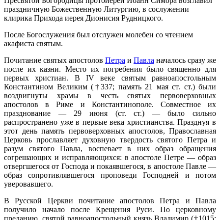
Пресвятой Богородицы протоиерей Иоанн Симора возглавил
праздничную Божественную Литургию, в сослужении
клирика Прихода иерея Дионисия Рудницкого.
После Богослужения был отслужен молебен со чтением
акафиста святым.
Почитание святых апостолов
Петра
и
Павла
началось сразу же
после их казни. Место их погребения было священно для
первых христиан. В IV веке святым равноапостольным
Константином Великим (†337; память 21 мая ст. ст.) были
воздвигнуты храмы в честь святых первоверховных
апостолов в Риме и Константинополе. Совместное их
празднование — 29 июня (ст. ст.) — было сильно
распространено уже в первые века христианства. Празднуя в
этот день память первоверховных апостолов, Православная
Церковь прославляет духовную твердость святого Петра и
разум святого Павла, воспевает в них образ обращения
согрешающих и исправляющихся: в апостоле Петре — образ
отвергшегося от Господа и покаявшегося, в апостоле Павле —
образ сопротивлявшегося проповеди Господней и потом
уверовавшего.
В Русской Церкви почитание апостолов Петра и Павла
получило начало после Крещения Руси. По церковному
преданию, святой равноапостольный князь Владимир (†1015;