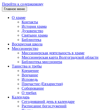
Перейти к содержимому
Главное меню
О храме
Контакты
История храма
Духовенство
Святыни храма
Библиотека
Воскресная школа
Миссионерство
Миссионерская деятельность в храме
Миссионерская карта Волгоградской области
Библиотека миссионера
Таинства и требы
Крещение
Венчание
Исповедь
Причастие (Евхаристия)
Соборование
О требах
Календарь
Сегодняшний день в календаре
Расписание богослужений