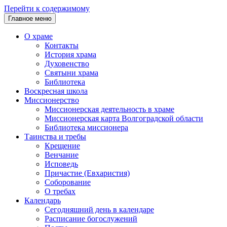
Перейти к содержимому
Главное меню
О храме
Контакты
История храма
Духовенство
Святыни храма
Библиотека
Воскресная школа
Миссионерство
Миссионерская деятельность в храме
Миссионерская карта Волгоградской области
Библиотека миссионера
Таинства и требы
Крещение
Венчание
Исповедь
Причастие (Евхаристия)
Соборование
О требах
Календарь
Сегодняшний день в календаре
Расписание богослужений