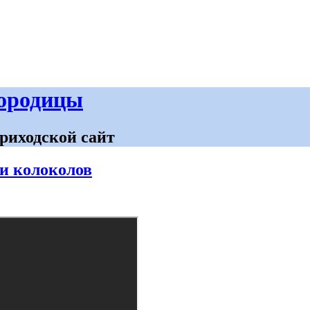
городицы
риходской сайт
и колоколов