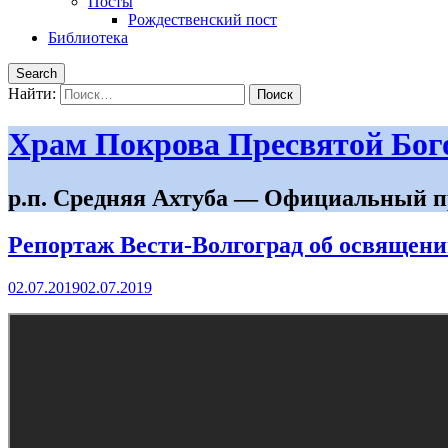
Посты
Рождественский пост
Библиотека
Search
Найти:
Храм Покрова Пресвятой Бо
р.п. Средняя Ахтуба — Официальный п
Репортаж Вести-Волгоград об освящени
02.07.2019
02.07.2019