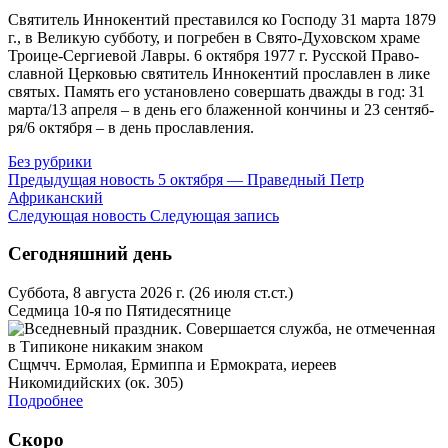
Свя­ти­тель Ин­но­кен­тий пре­ста­вил­ся ко Гос­по­ду 31 мар­та 1879
г., в Ве­ли­кую суб­бо­ту, и по­гре­бен в Свя­то-Ду­хов­ском хра­ме
Тро­и­це-Сер­ги­е­вой Лав­ры. 6 ок­тяб­ря 1977 г. Рус­ской Пра­во­
слав­ной Цер­ко­вью свя­ти­тель Ин­но­кен­тий про­слав­лен в ли­ке
свя­тых. Па­мять его уста­нов­ле­но со­вер­шать два­жды в год: 31
мар­та/13 ап­ре­ля – в день его бла­жен­ной кон­чи­ны и 23 сен­тяб­
ря/6 ок­тяб­ря – в день про­слав­ле­ния.
Без рубрики
Предыдущая новость
5 октября — Праведный Петр
Африканский
Следующая новость
Следующая запись
Сегодняшний день
Суббота, 8 августа 2026 г.
(26 июля ст.ст.)
Седмица 10-я по Пятидесятнице
Сщмчч. Ермолая, Ермиппа и Ермократа, иереев
Никомидийских (ок. 305)
Подробнее
Скоро