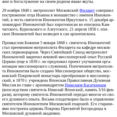
жие и бо­го­слу­же­ние на сво­ем род­ном язы­ке яку­ты.
29 но­яб­ря 1840 г. мит­ро­по­лит Мос­ков­ский
Фила­рет
со­вер­шил
по­стри­же­ние от­ца Иоан­на в мо­на­ше­ство с име­нем Ин­но­кен­
тий, в честь свя­ти­те­ля Ин­но­кен­тия Ир­кут­ско­го. 15 де­каб­ря ар­
хи­манд­рит Ин­но­кен­тий был хи­ро­то­ни­сан во епи­ско­па Кам­
чат­ско­го, Ку­риль­ско­го и Але­ут­ско­го. 21 ап­ре­ля 1850 г. епи­
скоп Ин­но­кен­тий был воз­ве­ден в сан ар­хи­епи­ско­па.
Про­мыс­лом Бо­жи­им 5 ян­ва­ря 1868 г. свя­ти­тель Ин­но­кен­тий
стал пре­ем­ни­ком мит­ро­по­ли­та Фила­ре­та на ка­фед­ре мос­ков­
ских пер­во­и­е­рар­хов. Через Свя­тей­ший Си­нод мит­ро­по­лит
Ин­но­кен­тий за­кре­пил ве­ко­вой мис­си­о­нер­ский опыт Рус­ской
Церк­ви (еще в 1839 г. он пред­ло­жил про­ект улуч­ше­ния ор­га­
ни­за­ции мис­си­о­нер­ско­го слу­же­ния). По­пе­че­ни­ем мит­ро­по­ли­
та Ин­но­кен­тия бы­ло со­зда­но Мис­си­о­нер­ское об­ще­ство, мос­
ков­ский По­кров­ский мо­на­стырь пре­об­ра­зо­ван в мис­си­о­нер­
ский, в 1870 г. учре­жде­на Япон­ская Пра­во­слав­ная Ду­хов­ная
Мис­сия во гла­ве с ар­хи­манд­ри­том
Ни­ко­ла­ем Ка­сат­ки­ным
(впо­след­ствии свя­ти­тель Ни­ко­лай Япон­ский, па­мять 3/16 фев­
ра­ля), ко­то­ро­му свя­ти­тель Ин­но­кен­тий пе­ре­дал мно­гое из сво­
е­го ду­хов­но­го опы­та. Весь­ма пло­до­твор­но бы­ло и управ­ле­ние
свя­ти­те­лем Ин­но­кен­ти­ем Мос­ков­ской епар­хи­ей. Его ста­ра­ни­
я­ми по­стро­е­на цер­ковь По­кро­ва Пре­свя­той Бо­го­ро­ди­цы в
Мос­ков­ской ду­хов­ной ака­де­мии.