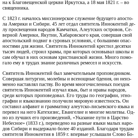
на к Бла­го­ве­щен­ской церк­ви Ир­кут­ска, а 18 мая 1821 г. – во
свя­щен­ни­ка.
С 1823 г. на­ча­лось мис­си­о­нер­ское слу­же­ние бу­ду­ще­го апо­сто­
ла Аме­ри­ки и Си­би­ри. 45 лет от­дал свя­ти­тель Ин­но­кен­тий де­
лу про­све­ще­ния на­ро­дов Кам­чат­ки, Але­ут­ских ост­ро­вов, Се­
вер­ной Аме­ри­ки, Яку­тии, Ха­ба­ров­ско­го края, со­вер­шая свой
апо­столь­ский по­двиг в су­ро­вых усло­ви­ях, с боль­ши­ми опас­
но­стя­ми для жиз­ни. Свя­ти­тель Ин­но­кен­тий кре­стил де­сят­ки
ты­сяч лю­дей, стро­ил хра­мы, при ко­то­рых ос­но­вы­вал шко­лы и
сам обу­чал в них ос­но­вам хри­сти­ан­ской жиз­ни. Мно­го по­мо­
га­ло ему в тру­дах зна­ние раз­лич­ных ре­ме­сел и ис­кусств.
Свя­ти­тель Ин­но­кен­тий был за­ме­ча­тель­ным про­по­вед­ни­ком.
Со­вер­шая ли­тур­гии, мо­леб­ны и все­нощ­ные бде­ния, он неиз­
мен­но на­став­лял паст­ву. Во вре­мя мно­го­чис­лен­ных по­ез­док
свя­ти­тель Ин­но­кен­тий изу­чал язык, быт и нра­вы на­ро­дов,
сре­ди ко­то­рых про­по­ве­до­вал. Его тру­ды по гео­гра­фии, эт­но­
гра­фии и язы­ко­зна­нию по­лу­чи­ли ми­ро­вую из­вест­ность. Он
со­ста­вил ал­фа­вит и грам­ма­ти­ку але­ут­ско-ли­сьев­ско­го язы­ка и
пе­ре­вел на него Ка­те­хи­зис, Еван­ге­лие и мно­гие мо­лит­вы. Од­
но из луч­ших его про­из­ве­де­ний, «Ука­за­ние пу­ти в Цар­ство
Небес­ное» (1833 г.), пе­ре­ве­де­но на раз­ные язы­ки ма­лых на­ро­
дов Си­би­ри и вы­дер­жа­ло бо­лее 40 из­да­ний. Бла­го­да­ря тру­дам
свя­ти­те­ля Ин­но­кен­тия в 1859 г. впер­вые услы­ша­ли Сло­во Бо­