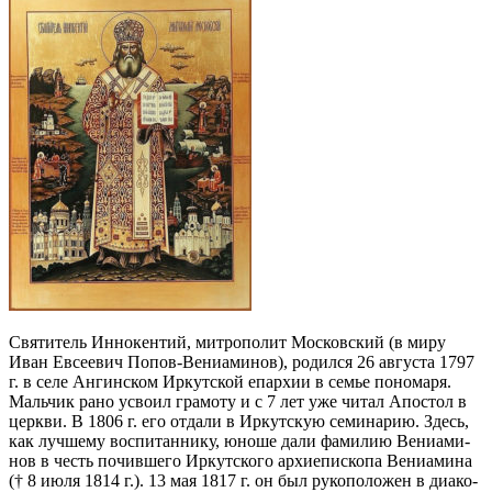
Свя­ти­тель Ин­но­кен­тий, мит­ро­по­лит Мос­ков­ский (в ми­ру
Иван Ев­се­е­вич По­пов-Ве­ни­а­ми­нов), ро­дил­ся 26 ав­гу­ста 1797
г. в се­ле Ан­гин­ском Ир­кут­ской епар­хии в се­мье по­но­ма­ря.
Маль­чик ра­но усво­ил гра­мо­ту и с 7 лет уже чи­тал Апо­стол в
церк­ви. В 1806 г. его от­да­ли в Ир­кут­скую се­ми­на­рию. Здесь,
как луч­ше­му вос­пи­тан­ни­ку, юно­ше да­ли фа­ми­лию Ве­ни­а­ми­
нов в честь по­чив­ше­го Ир­кут­ско­го ар­хи­епи­ско­па Ве­ни­а­ми­на
(† 8 июля 1814 г.). 13 мая 1817 г. он был ру­ко­по­ло­жен в диа­ко­