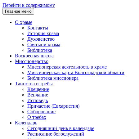
Перейти к содержимому
Главное меню
О храме
Контакты
История храма
Духовенство
Святыни храма
Библиотека
Воскресная школа
Миссионерство
Миссионерская деятельность в храме
Миссионерская карта Волгоградской области
Библиотека миссионера
Таинства и требы
Крещение
Венчание
Исповедь
Причастие (Евхаристия)
Соборование
О требах
Календарь
Сегодняшний день в календаре
Расписание богослужений