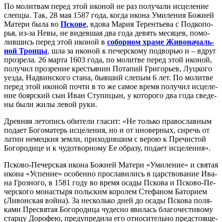
По мо­лит­вам пе­ред этой ико­ной не раз по­лу­ча­ли ис­це­ле­ние
слеп­цы. Так, 28 мая 1587 го­да, ко­гда ико­на Уми­ле­ния Бо­жи­ей
Ма­те­ри бы­ла во
Пско­ве
, вдо­ва Ма­рия Те­рен­тье­ва с Под­ко­по­
рья, из-за Невы, не ви­дев­шая два го­да де­вять ме­ся­цев, по­мо­
лив­шись пе­ред этой ико­ной в
со­бор­ном хра­ме Жи­во­на­чаль­
ной Тро­и­цы
, шла за ико­ной к пе­чер­ско­му по­дво­рью и – вдруг
про­зре­ла. 26 мар­та 1603 го­да, по мо­лит­ве пе­ред этой ико­ной,
по­лу­чил про­зре­ние кре­стья­нин По­та­пий Гри­горь­ев, Луц­ко­го
уез­да, На­двин­ско­го ста­на, быв­ший сле­пым 6 лет. По мо­лит­ве
пе­ред этой ико­ной по­чти в то же са­мое вре­мя по­лу­чил ис­це­ле­
ние бо­яр­ский сын Иван Сту­пи­цын, у ко­то­ро­го два го­да све­де­
ны бы­ли жи­лы ле­вой ру­ки.
Древ­няя ле­то­пись оби­те­ли гла­сит: «Не толь­ко пра­во­слав­ным
по­да­ет Бо­го­ма­терь ис­це­ле­ния, но и от ино­вер­ных, си­речь от
ла­тин немец­кия зем­ли, при­хо­див­шим с ве­рою к Пре­чи­стой
Бо­го­ро­ди­це и к чу­до­твор­но­му Ее об­ра­зу, по­да­ет ис­це­ле­ния».
Пско­во-Пе­чер­ская ико­на Бо­жи­ей Ма­те­ри «Уми­ле­ние» и свя­тая
ико­на «Успе­ние» осо­бен­но про­сла­ви­лись в цар­ство­ва­ние Ива­
на Гроз­но­го, в 1581 го­ду во вре­мя оса­ды Пско­ва и Пско­во-Пе­
чер­ско­го мо­на­сты­ря поль­ским ко­ро­лем Сте­фа­ном Ба­то­ри­ем
(Ли­вон­ская вой­на). За несколь­ко дней до оса­ды Пско­ва по­ля­
ка­ми Пре­свя­тая Бо­го­ро­ди­ца чу­дес­но яви­лась бла­го­че­сти­во­му
стар­цу До­ро­фею, пре­ду­пре­ди­ла его от­но­си­тель­но пред­сто­я­ще­