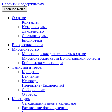
Перейти к содержимому
Главное меню
О храме
Контакты
История храма
Духовенство
Святыни храма
Библиотека
Воскресная школа
Миссионерство
Миссионерская деятельность в храме
Миссионерская карта Волгоградской области
Библиотека миссионера
Таинства и требы
Крещение
Венчание
Исповедь
Причастие (Евхаристия)
Соборование
О требах
Календарь
Сегодняшний день в календаре
Расписание богослужений