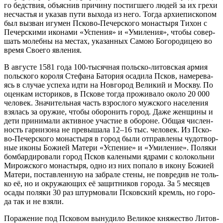
го бед­ствия, объ­яс­нив при­чи­ну по­стиг­ше­го лю­дей за их гре­хи
несча­стья и ука­зав пу­ти вы­хо­да из него. То­гда ар­хи­епи­ско­пом
был вы­зван игу­мен Пско­во-Пе­чер­ско­го мо­на­сты­ря Ти­хон с
Пе­чер­ски­ми ико­на­ми «Успе­ния» и «Уми­ле­ния», чтобы со­вер­
шать мо­леб­ны на ме­стах, ука­зан­ных Са­мою Бо­го­ро­ди­цею во
вре­мя Сво­е­го яв­ле­ния.
В ав­гу­сте 1581 го­да 100-ты­сяч­ная поль­ско-ли­тов­ская ар­мия
поль­ско­го ко­ро­ля Сте­фа­на Ба­то­рия оса­ди­ла Псков, на­ме­ре­ва­
ясь в слу­чае успе­ха ид­ти на Нов­го­род Ве­ли­кий и Моск­ву. По
оцен­кам ис­то­ри­ков, в Пско­ве то­гда про­жи­ва­ло око­ло 20 000
че­ло­век. Зна­чи­тель­ная часть взрос­ло­го муж­ско­го на­се­ле­ния
взя­лась за ору­жие, чтобы обо­ро­нить го­род. Да­же жен­щи­ны и
де­ти при­ни­ма­ли ак­тив­ное уча­стие в обо­роне. Об­щая чис­лен­
ность гар­ни­зо­на не пре­вы­ша­ла 12–16 тыс. че­ло­век. Из Пско­
во-Пе­чер­ско­го мо­на­сты­ря в го­род бы­ли от­прав­ле­ны чу­до­твор­
ные ико­ны Бо­жи­ей Ма­те­ри «Успе­ние» и «Уми­ле­ние». По­ля­ки
бом­бар­ди­ро­ва­ли го­род Псков ка­ле­ны­ми яд­ра­ми с ко­ло­коль­ни
Ми­рож­ско­го мо­на­сты­ря, од­но из них по­па­ло в ико­ну Бо­жи­ей
Ма­те­ри, по­став­лен­ную на за­бра­ле сте­ны, не по­вре­див не толь­
ко её, но и окру­жа­ю­щих её за­щит­ни­ков го­ро­да. За 5 ме­ся­цев
оса­ды по­ля­ки 30 раз штур­мо­ва­ли Псков­ский кремль, но го­ро­
да так и не взя­ли.
По­ра­же­ние под Пско­вом вы­ну­ди­ло Ве­ли­кое кня­же­ство Ли­тов­