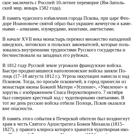
ское за­клю­чить с Рос­си­ей 10-лет­нее пе­ре­ми­рие (Ям-За­поль­
ский мир, ян­варь 1582 го­да).
В па­мять чу­дес­но­го из­бав­ле­ния го­ро­да Пско­ва, при ца­ре Фе­о­
до­ре Иоан­но­ви­че свя­той об­раз был укра­шен жем­чу­гом и ка­ме­
нья­ми – ал­ма­за­ми, изу­мру­да­ми, яхон­та­ми, аме­ти­ста­ми.
В на­ча­ле XVII ве­ка мо­на­стырь пе­ре­жил мно­же­ство на­па­де­ний
швед­ских, ли­тов­ских и поль­ских за­во­е­ва­те­лей, ко­то­рые поль­
зо­ва­лись внут­рен­ни­ми труд­но­стя­ми Рус­ско­го го­су­дар­ства и
бес­чин­ство­ва­ли на за­пад­ных его ру­бе­жах.
В 1812 го­ду Рус­ской зем­ле угро­жа­ли фран­цуз­ские вой­ска.
Быст­ро про­дви­гав­ши­е­ся на­по­лео­нов­ские вой­ска за­ня­ли По­
лоцк (17–18 ав­гу­ста 1812 г.). Угро­за ок­ку­па­ции на­вис­ла и над
Пско­вом. То­гда, по прось­бе пско­ви­чей, в го­род при­нес­ли из
мо­на­сты­ря ико­ны Бо­жи­ей Ма­те­ри «Успе­ние», «Уми­ле­ние» и
хо­ругвь с изо­бра­же­ни­ем Спа­са Неру­ко­твор­но­го. 7 ок­тяб­ря
был со­вер­шен крест­ный ход с чу­до­твор­ны­ми свя­ты­ня­ми. В
тот же день рус­ские вой­ска от­би­ли По­лоцк, Псков ока­зал­ся
вне опас­но­сти.
В па­мять это­го со­бы­тия в Пе­чер­ской оби­те­ли был воз­двиг­нут
храм в честь Свя­то­го Ар­хи­стра­ти­га Бо­жия Ми­ха­и­ла (1815–
1827), у пра­во­го кли­ро­са ко­то­ро­го хра­нит­ся чу­до­твор­ная ико­