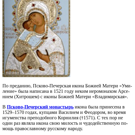
По пре­да­нию, Пско­во-Пе­чер­ская ико­на Бо­жи­ей Ма­те­ри «Уми­
ле­ние» бы­ла на­пи­са­на в 1521 го­ду неким иеро­мо­на­хом Ар­се­
ни­ем (Хит­ро­шем) с ико­ны Бо­жи­ей Ма­те­ри «Вла­ди­мир­ская».
В
Пско­во-Пе­чер­ский мо­на­стырь
ико­на бы­ла при­не­се­на в
1529–1570 го­дах, куп­ца­ми Ва­си­ли­ем и Фе­о­до­ром, во вре­мя
игу­мен­ства пре­по­доб­но­го Кор­ни­лия (†1571). С тех пор не
один раз яв­ля­ла ико­на свою ми­лость и чу­до­дей­ствен­ную по­
мощь пра­во­слав­но­му рус­ско­му на­ро­ду.