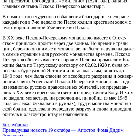
на Пре­свя­той Бо­го­ро­ди­цы «Уми­ле­ние» (1524 го­да), од­на из
глав­ных свя­тынь Пско­во-Пе­чер­ско­го мо­на­сты­ря.
В па­мять это­го чу­дес­но­го из­бав­ле­ния бла­го­дар­ные пе­че­ряне
каж­дый год в 7-ю неде­лю по Па­схе хо­ди­ли крест­ным хо­дом с
чу­до­твор­ной ико­ной Уми­ле­ние во Псков.
В XX ве­ке Пско­во-Пе­чер­ско­му мо­на­сты­рю вме­сте с Оте­че­
ством при­шлось прой­ти через две вой­ны. Но древ­ние тра­ди­
ции, бе­реж­но хра­ни­мые в мо­на­сты­ре, не бы­ли на­ру­ше­ны да­же
в са­мые страш­ные для рус­ско­го мо­на­ше­ства вре­ме­на. Пско­во-
Пе­чер­ская оби­тель вме­сте с го­ро­дом Пе­чо­ры про­мыс­лом Бо­
жи­им бы­ла по Тар­тус­ко­му до­го­во­ру от 02.02.1920 г. бы­ла от­
не­се­на к бур­жу­аз­ной Эс­то­нии и оста­ва­лась там, вплоть до
1940 го­да, чем бы­ла спа­се­на от все­об­ще­го ра­зо­ре­ния и осквер­
не­ния. Свя­то-Успен­ский Пско­во-Пе­чер­ский мо­на­стырь – од­на
из немно­гих рус­ских пра­во­слав­ных оби­те­лей, не пре­ры­вав­
ших в XX ве­ке сво­е­го мо­лит­вен­но­го пред­сто­я­ния Бо­гу. И хо­тя
не ща­ди­ли мо­на­стырь ни ре­во­лю­ции, ни вой­ны (в мае 1945
го­да он ле­жал бук­валь­но в ру­и­нах), труд и мо­лит­ва мо­на­стыр­
ской бра­тии одоле­ва­ли оче­ред­ную раз­ру­ху и сно­ва при­во­ди­ли
оби­тель к бла­го­устрой­ству и бла­го­ле­пию.
Без рубрики
Предыдущая новость
19 октября — Апостол Фома́ Ди́дим
(Близнец)