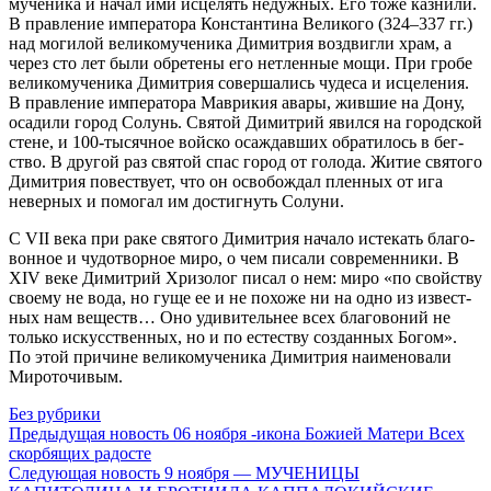
му­че­ни­ка и на­чал ими ис­це­лять недуж­ных. Его то­же каз­ни­ли.
В прав­ле­ние им­пе­ра­то­ра Кон­стан­ти­на Ве­ли­ко­го (324–337 гг.)
над мо­ги­лой ве­ли­ко­му­че­ни­ка Ди­мит­рия воз­двиг­ли храм, а
через сто лет бы­ли об­ре­те­ны его нетлен­ные мо­щи. При гро­бе
ве­ли­ко­му­че­ни­ка Ди­мит­рия со­вер­ша­лись чу­де­са и ис­це­ле­ния.
В прав­ле­ние им­пе­ра­то­ра Мав­ри­кия ава­ры, жив­шие на До­ну,
оса­ди­ли го­род Со­лунь. Свя­той Ди­мит­рий явил­ся на го­род­ской
стене, и 100-ты­сяч­ное вой­ско оса­ждав­ших об­ра­ти­лось в бег­
ство. В дру­гой раз свя­той спас го­род от го­ло­да. Жи­тие свя­то­го
Ди­мит­рия по­вест­ву­ет, что он осво­бож­дал плен­ных от ига
невер­ных и по­мо­гал им до­стиг­нуть Со­лу­ни.
С VII ве­ка при ра­ке свя­то­го Ди­мит­рия на­ча­ло ис­те­кать бла­го­
вон­ное и чу­до­твор­ное ми­ро, о чем пи­са­ли совре­мен­ни­ки. В
XIV ве­ке Ди­мит­рий Хри­зо­лог пи­сал о нем: ми­ро «по свой­ству
сво­е­му не во­да, но гу­ще ее и не по­хо­же ни на од­но из из­вест­
ных нам ве­ществ… Оно уди­ви­тель­нее всех бла­го­во­ний не
толь­ко ис­кус­ствен­ных, но и по есте­ству со­здан­ных Бо­гом».
По этой при­чине ве­ли­ко­му­че­ни­ка Ди­мит­рия на­име­но­ва­ли
Ми­ро­то­чи­вым.
Без рубрики
Предыдущая новость
06 ноября -икона Божией Матери Всех
скорбящих радосте
Следующая новость
9 ноября — МУЧЕНИЦЫ