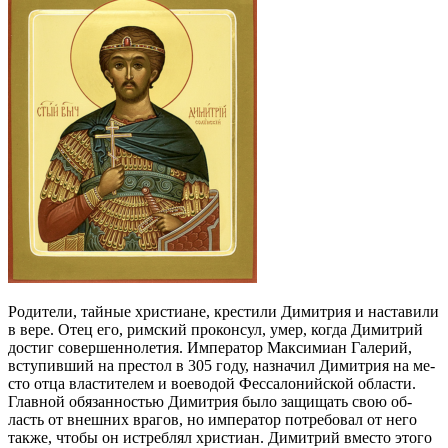
Ро­ди­те­ли, тай­ные хри­сти­ане, кре­сти­ли Димитрия и на­ста­ви­ли
в ве­ре. Отец его, рим­ский про­кон­сул, умер, ко­гда Ди­мит­рий
до­стиг со­вер­шен­но­ле­тия. Им­пе­ра­тор Мак­си­ми­ан Га­ле­рий,
всту­пив­ший на пре­стол в 305 го­ду, на­зна­чил Ди­мит­рия на ме­
сто от­ца вла­сти­те­лем и во­е­во­дой Фес­са­ло­ний­ской об­ла­сти.
Глав­ной обя­зан­но­стью Ди­мит­рия бы­ло за­щи­щать свою об­
ласть от внеш­них вра­гов, но им­пе­ра­тор по­тре­бо­вал от него
так­же, чтобы он ис­треб­лял хри­сти­ан. Ди­мит­рий вме­сто это­го