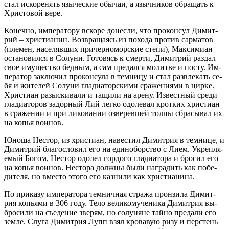
стал ис­ко­ре­нять язы­че­ские обы­чаи, а языч­ни­ков об­ра­щать к
Хри­сто­вой ве­ре.
Ко­неч­но, им­пе­ра­то­ру вско­ре до­нес­ли, что про­кон­сул Ди­мит­
рий – хри­сти­а­нин. Воз­вра­ща­ясь из по­хо­да про­тив сар­ма­тов
(пле­мен, на­се­ляв­ших при­чер­но­мор­ские сте­пи), Мак­си­ми­ан
оста­но­вил­ся в Со­лу­ни. Го­то­вясь к смер­ти, Ди­мит­рий раз­дал
свое иму­ще­ство бед­ным, а сам пре­дал­ся мо­лит­ве и по­сту. Им­
пе­ра­тор за­клю­чил про­кон­су­ла в тем­ни­цу и стал раз­вле­кать се­
бя и жи­те­лей Со­лу­ни гла­ди­а­тор­ски­ми сра­же­ни­я­ми в цир­ке.
Хри­сти­ан разыс­ки­ва­ли и та­щи­ли на аре­ну. Из­вест­ный сре­ди
гла­ди­а­то­ров за­дор­ный Лий лег­ко одоле­вал крот­ких хри­сти­ан
в сра­же­нии и при ли­ко­ва­нии озве­рев­шей тол­пы сбра­сы­вал их
на ко­пья во­и­нов.
Юно­ша Нестор, из хри­сти­ан, на­ве­стил Ди­мит­рия в тем­ни­це, и
Ди­мит­рий бла­го­сло­вил его на еди­но­бор­ство с Ли­ем. Укреп­ля­
е­мый Бо­гом, Нестор одо­лел гор­до­го гла­ди­а­то­ра и бро­сил его
на ко­пья во­и­нов. Несто­ра долж­ны бы­ли на­гра­дить как по­бе­
ди­те­ля, но вме­сто это­го его каз­ни­ли как хри­сти­а­ни­на.
По при­ка­зу им­пе­ра­то­ра тем­нич­ная стра­жа прон­зи­ла Ди­мит­
рия ко­пья­ми в 306 го­ду. Те­ло ве­ли­ко­му­че­ни­ка Ди­мит­рия вы­
бро­си­ли на съе­де­ние зве­рям, но со­лу­няне тай­но пре­да­ли его
зем­ле. Слу­га Ди­мит­рия Лупп взял кро­ва­вую ри­зу и пер­стень