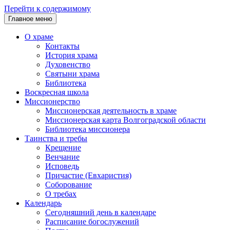
Перейти к содержимому
Главное меню
О храме
Контакты
История храма
Духовенство
Святыни храма
Библиотека
Воскресная школа
Миссионерство
Миссионерская деятельность в храме
Миссионерская карта Волгоградской области
Библиотека миссионера
Таинства и требы
Крещение
Венчание
Исповедь
Причастие (Евхаристия)
Соборование
О требах
Календарь
Сегодняшний день в календаре
Расписание богослужений