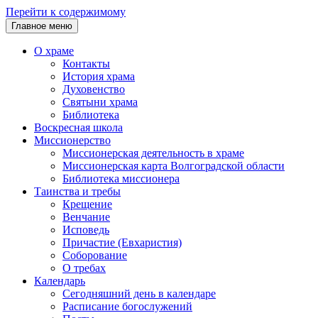
Перейти к содержимому
Главное меню
О храме
Контакты
История храма
Духовенство
Святыни храма
Библиотека
Воскресная школа
Миссионерство
Миссионерская деятельность в храме
Миссионерская карта Волгоградской области
Библиотека миссионера
Таинства и требы
Крещение
Венчание
Исповедь
Причастие (Евхаристия)
Соборование
О требах
Календарь
Сегодняшний день в календаре
Расписание богослужений