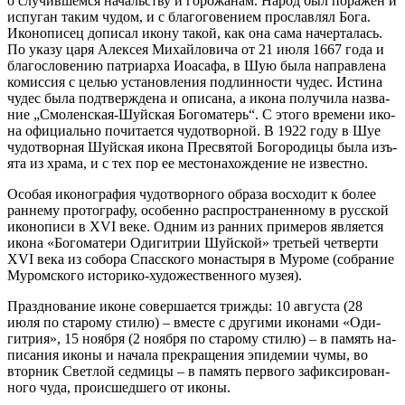
о слу­чив­шем­ся на­чаль­ству и го­ро­жа­нам. На­род был по­ра­жён и
ис­пу­ган та­ким чу­дом, и с бла­го­го­ве­ни­ем про­слав­лял Бо­га.
Ико­но­пи­сец до­пи­сал ико­ну та­кой, как она са­ма на­чер­та­лась.
По ука­зу ца­ря Алек­сея Ми­хай­ло­ви­ча от 21 июля 1667 го­да и
бла­го­сло­ве­нию пат­ри­ар­ха Иоаса­фа, в Шую бы­ла на­прав­ле­на
ко­мис­сия с це­лью уста­нов­ле­ния под­лин­но­сти чу­дес. Ис­ти­на
чу­дес бы­ла под­твер­жде­на и опи­са­на, а ико­на по­лу­чи­ла на­зва­
ние „Смо­лен­ская-Шуй­ская Бо­го­ма­терь“. С это­го вре­ме­ни ико­
на офи­ци­аль­но по­чи­та­ет­ся чу­до­твор­ной. В 1922 го­ду в Шуе
чу­до­твор­ная Шуй­ская ико­на Пре­свя­той Бо­го­ро­ди­цы бы­ла изъ­
ята из хра­ма, и с тех пор ее ме­сто­на­хож­де­ние не из­вест­но.
Осо­бая ико­но­гра­фия чу­до­твор­но­го об­ра­за вос­хо­дит к бо­лее
ран­не­му про­то­гра­фу, осо­бен­но рас­про­стра­нен­но­му в рус­ской
ико­но­пи­си в XVI ве­ке. Од­ним из ран­них при­ме­ров яв­ля­ет­ся
ико­на «Бо­го­ма­те­ри Оди­гит­рии Шуй­ской» тре­тьей чет­вер­ти
XVI ве­ка из со­бо­ра Спас­ско­го мо­на­сты­ря в Му­ро­ме (со­бра­ние
Му­ром­ско­го ис­то­ри­ко-ху­до­же­ствен­но­го му­зея).
Празд­но­ва­ние иконе со­вер­ша­ет­ся три­жды: 10 ав­гу­ста (28
июля по ста­ро­му сти­лю) – вме­сте с дру­ги­ми ико­на­ми «Оди­
гит­рия», 15 но­яб­ря (2 но­яб­ря по ста­ро­му сти­лю) – в па­мять на­
пи­са­ния ико­ны и на­ча­ла пре­кра­ще­ния эпи­де­мии чу­мы, во
втор­ник Свет­лой сед­ми­цы – в па­мять пер­во­го за­фик­си­ро­ван­
но­го чу­да, про­ис­шед­ше­го от ико­ны.