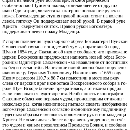
справа на левой руке Богоматери. Иконографической
особенностью Шуйской иконы, отличающей ее от других
икон Одигитрии, является характерное положение ручек и
ножек Богомладенца: ступня правой ножки стоит на колени
левой, пяточку Он поддерживает левой рукой. В правой руке
Христа – свернутый свиток. Правой рукой Богоматерь
поддерживает левую ножку Младенца.
Ис­то­рия по­яв­ле­ния чу­до­твор­но­го об­ра­за Бо­го­ма­те­ри Шуй­ской
Смо­лен­ской свя­за­на с эпи­де­ми­ей чу­мы, по­ра­зив­шей го­род
Шую в 1654 го­ду. Ска­за­ние об иконе со­об­ща­ет, что при­хо­жане
церк­ви Вос­кре­се­ния пред­ло­жи­ли на­пи­сать но­вый об­раз Бо­го­
ро­ди­цы Оди­гит­рии Смо­лен­ской «во из­бав­ле­ние от по­стиг­ших
их бед и несча­стий». На­пи­са­ние но­вой ико­ны бы­ло по­ру­че­но
ико­но­пис­цу Ге­ра­си­му Ти­хо­но­ви­чу Икон­ни­ко­ву в 1655 го­ду.
Ико­ну раз­ме­ром 110,7 х 88,7 см по­ме­сти­ли в мест­ном ря­ду
сле­ва от цар­ских врат ико­но­ста­са Вос­кре­сен­ско­го со­бо­ра в го­
ро­де Шуе. Вско­ре бо­лезнь пре­кра­ти­лась, а от ико­ны про­дол­
жа­ли со­вер­шать­ся чу­до­тво­ре­ния. Необыч­ность ико­но­гра­фии
Ска­за­ние объ­яс­ня­ло пер­вым чу­дом, про­ис­шед­шим от ико­ны:
несколь­ко раз, ко­гда ико­но­пи­сец пы­тал­ся сде­лать изо­бра­же­ние
Бо­го­ма­те­ри Смо­лен­ской со­глас­но ико­но­пис­но­му под­лин­ни­ку,
чу­дес­ным об­ра­зом из­ме­ня­лось по­ло­же­ние рук и ног мла­ден­ца
Хри­ста. Не осме­ли­ва­ясь бо­лее ис­прав­лять уви­ден­ное, он счёл
это чу­дом и яв­ным про­яв­ле­ни­ем Про­мыс­ла Бо­жия, и со­об­щил