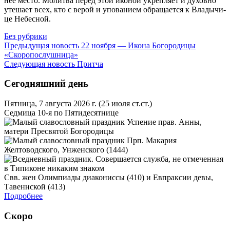
нее ме­сто. Мо­лит­ва пе­ред этой ико­ной укреп­ля­ет и ду­хов­но
уте­ша­ет всех, кто с ве­рой и упо­ва­ни­ем об­ра­ща­ет­ся к Вла­ды­чи­
це Небес­ной.
Без рубрики
Предыдущая новость
22 ноября — Икона Богородицы
«Скоропослушница»
Следующая новость
Притча
Сегодняшний день
Пятница, 7 августа 2026 г.
(25 июля ст.ст.)
Седмица 10-я по Пятидесятнице
Успение прав. Анны,
матери Пресвятой Богородицы
Прп. Макария
Желтоводского, Унженского (1444)
Свв. жен Олимпиады диакониссы (410) и Евпраксии девы,
Тавеннской (413)
Подробнее
Скоро