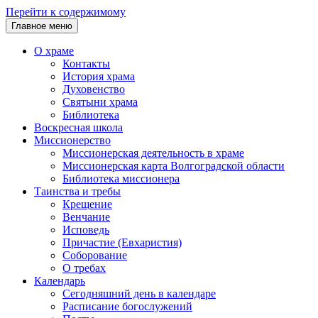
Перейти к содержимому
Главное меню
О храме
Контакты
История храма
Духовенство
Святыни храма
Библиотека
Воскресная школа
Миссионерство
Миссионерская деятельность в храме
Миссионерская карта Волгоградской области
Библиотека миссионера
Таинства и требы
Крещение
Венчание
Исповедь
Причастие (Евхаристия)
Соборование
О требах
Календарь
Сегодняшний день в календаре
Расписание богослужений