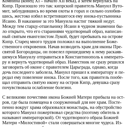
Ком­ни­на (ко­нец ХI – на­ча­ло ХII ве­ка), а за­тем вер­ну­лась на
Кипр. Про­изо­шло это так: кипр­ский пра­ви­тель Ма­ну­ил Ву­то­
мит, за­блу­див­шись во вре­мя охо­ты в го­рах и силь­но озло­бив­
шись, же­сто­ко из­бил встре­тив­ше­го­ся ему ино­ка-пу­стын­ни­ка
Ис­а­ию. В на­ка­за­ние за это Ма­ну­и­ла на­стиг тяж­кий недуг.
Меж­ду тем стар­цу-от­шель­ни­ку Ис­а­ии в чуд­ном зна­ме­нии бы­
ло от­кры­то, что его ста­ра­ни­я­ми чу­до­твор­ный об­раз, на­пи­сан­
ный свя­тым еван­ге­ли­стом Лу­кой, бу­дет пре­бы­вать на ост­ро­ве
Кипр. Ста­рец мно­го тру­дов по­ло­жил на вы­пол­не­ние Бо­же­
ствен­но­го от­кро­ве­ния. На­чав воз­во­дить храм для ико­ны Пре­
свя­той Бо­го­ро­ди­цы, он по­ве­лел при­шед­ше­му к нему рас­ка­яв­
ше­му­ся Ма­ну­и­лу от­пра­вить­ся в Кон­стан­ти­но­поль к им­пе­ра­то­
ру и вер­нуть чу­до­твор­ный об­раз. На­мест­ник не сра­зу ре­шил­ся
за­го­во­рить об иконе с пра­ви­те­лем Ца­рь­гра­да, од­на­ко, ко­гда
дочь по­след­не­го за­бо­ле­ла, Ма­ну­ил при­шел к им­пе­ра­то­ру и пе­
ре­дал ему по­ве­ле­ние ино­ка. По­сле то­го, как пра­ви­тель по­обе­
щал от­пра­вить свя­тую ико­ну на ост­ров Кипр, де­вуш­ка сра­зу
по­чув­ство­ва­ла ослаб­ле­ние бо­лез­ни.
С ве­ли­ки­ми по­че­стя­ми ико­на Бо­жи­ей Ма­те­ри при­бы­ла на ост­
ров, где бы­ла по­ме­ще­на в со­ору­жен­ный для нее храм. По­сте­
пен­но во­круг хра­ма об­ра­зо­вал­ся мо­на­стырь, на обу­строй­ство
ко­то­ро­го Ма­ну­ил по­жерт­во­вал сред­ства (по­это­му оби­тель и
на­зы­ва­ют им­пе­ра­тор­ской). От чу­до­твор­но­го об­ра­за Бо­жи­ей
Ма­те­ри «Ми­ло­сти­вой» ста­ли со­вер­шать­ся мно­гие чу­де­са. Из­