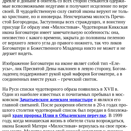
древ­ле и до­ныне в оби­тель со всех сто­рон сте­ка­ют­ся одер­жи­
мые все­воз­мож­ны­ми неду­га­ми и по­лу­ча­ют ис­це­ле­ние по ве­ре
сво­ей. В чу­до­дей­ствен­ную си­лу свя­той ико­ны ве­ру­ют не толь­
ко хри­сти­ане, но и ино­вер­цы. Неис­чер­па­е­ма ми­лость Пре­чи­
стой Бо­го­ро­ди­цы, За­ступ­ни­цы всех страж­ду­щих, и во­ис­ти­ну
при­су­ще Ее об­ра­зу имя «Ми­ло­сти­вая». Чу­до­твор­ная Кикк­ская
ико­на Бо­го­ма­те­ри име­ет за­ме­ча­тель­ную осо­бен­ность: она,
неиз­вест­но с ка­ко­го вре­ме­ни, за­кры­та до по­ло­ви­ны пе­ле­ною
от верх­не­го ле­во­го уг­ла до пра­во­го ниж­не­го, так что ли­ков
Бо­го­ма­те­ри и Бо­же­ствен­но­го Мла­ден­ца ни­кто не мо­жет и не
дер­за­ет ви­деть.
Изо­бра­же­ние Бо­го­ма­те­ри на иконе яв­ля­ет со­бой тип «Еле­
усы», лик Пре­свя­той Де­вы на­кло­нен в ле­вую сто­ро­ну, Бо­гом­
ла­де­нец под­дер­жи­ва­ет ру­кой край ма­фо­рия Бо­го­ма­те­ри, а в
со­еди­нен­ных вме­сте ру­ках – гре­че­ский сви­ток.
На Ру­си спис­ки чу­до­твор­но­го об­ра­за по­яви­лись в XVII в.
Один из наи­бо­лее из­вест­ных и по­чи­та­е­мых пре­бы­вал в мос­
ков­ском
За­ча­тьев­ском жен­ском мо­на­сты­ре
и яв­лял­ся его
глав­ной свя­ты­ней. По­сле ра­зо­ре­ния оби­те­ли в 20-х го­дах про­
шло­го сто­ле­тия чу­до­твор­ный спи­сок был пе­ре­дан в близ­ле­жа­
щий
храм про­ро­ка Илии в Обы­ден­ском пе­ре­ул­ке
. В 1999
го­ду, ко­гда мо­на­ше­ская жизнь в оби­те­ли ста­ла воз­рож­дать­ся,
ико­на Бо­жи­ей Ма­те­ри «Ми­ло­сти­вая» вер­ну­лась на свое преж­