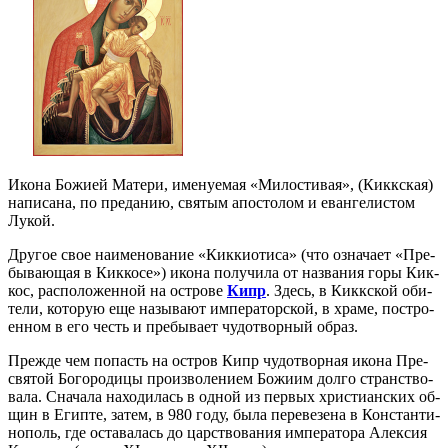
Ико­на Бо­жи­ей Ма­те­ри, име­ну­е­мая «Ми­ло­сти­вая», (Кикк­ская)
на­пи­са­на, по пре­да­нию, свя­тым апо­сто­лом и еван­ге­ли­стом
Лу­кой.
Дру­гое свое на­име­но­ва­ние «Кик­ки­о­ти­са» (что озна­ча­ет «Пре­
бы­ва­ю­щая в Кик­ко­се») ико­на по­лу­чи­ла от на­зва­ния го­ры Кик­
кос, рас­по­ло­жен­ной на ост­ро­ве
Кипр
. Здесь, в Кикк­ской оби­
те­ли, ко­то­рую еще на­зы­ва­ют им­пе­ра­тор­ской, в хра­ме, по­стро­
ен­ном в его честь и пре­бы­ва­ет чу­до­твор­ный об­раз.
Преж­де чем по­пасть на ост­ров Кипр чу­до­твор­ная ико­на Пре­
свя­той Бо­го­ро­ди­цы про­из­во­ле­ни­ем Бо­жи­им дол­го стран­ство­
ва­ла. Сна­ча­ла на­хо­ди­лась в од­ной из пер­вых хри­сти­ан­ских об­
щин в Егип­те, за­тем, в 980 го­ду, бы­ла пе­ре­ве­зе­на в Кон­стан­ти­
но­поль, где оста­ва­лась до цар­ство­ва­ния им­пе­ра­то­ра Алек­сия