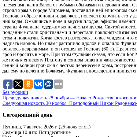
пле­ме­на­ми кан­ни­ба­лов с гру­бы­ми обы­ча­я­ми и ве­ро­ва­ни­я­ми.
стро­ил храм в го­ро­де Мир­ме­ны, по­ста­вил в ней епи­ско­пом сво­
Гос­подь в об­ра­зе юно­ши и, дав жезл, по­ве­лел во­дру­зить его у две
ник во­ды. Омыв­шись в во­де и вку­сив пло­дов, эфи­о­пы из­ме­нят с
стра­ны Фул­ви­а­на, одер­жи­мых нечи­стым ду­хом. Свя­той апо­стол
под­дан­ные ста­ли хри­сти­а­на­ми и пе­ре­ста­ли по­кло­нять­ся язы­че
стом и по­до­жгли. Ко­гда ко­стер раз­го­рел­ся, то все уви­де­ли, что
на­дцать идо­лов. Но пла­мя рас­то­пи­ло идо­лов и опа­ли­ло Фул­ви­а­н
оста­лось невре­ди­мым, и он ото­шел ко Гос­по­ду (60 г.). Пра­ви­тель
гроб и бро­сить в мо­ре. При этом Фул­ви­ан ска­зал, что ес­ли Бог Мат
же ночь к епи­ско­пу Пла­то­ну в сон­ном ви­де­нии явил­ся апо­стол 
сен­ный вол­ной гроб был с че­стью пе­ре­не­сен в храм, по­стро­ен­н
дал ему по ве­ле­нию Бо­жи­е­му. Фул­ви­ан впо­след­ствии при­нял епи
Без рубрики
Предыдущая новость
28 ноября — Начало Рождественского пос
Следующая новость
30 ноября -Преподобный Ни́кон Радонежс
Сегодняшний день
Пятница, 7 августа 2026 г.
(25 июля ст.ст.)
Седмица 10-я по Пятидесятнице