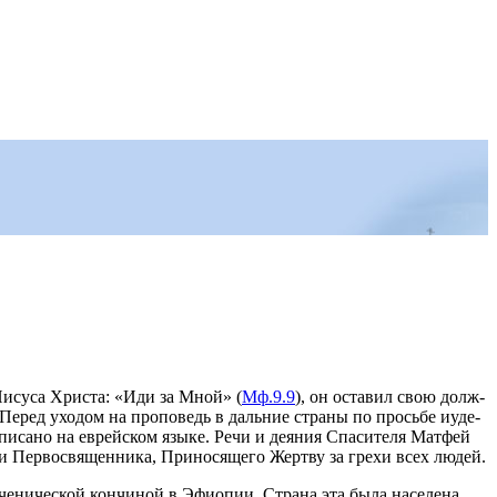
 Иису­са Хри­ста: «Иди за Мной» (
Мф.9.9
), он оста­вил свою долж­
е. Пе­ред ухо­дом на про­по­ведь в даль­ние стра­ны по прось­бе иуде­
пи­са­но на ев­рей­ском язы­ке. Ре­чи и де­я­ния Спа­си­те­ля Мат­фей
 и Пер­во­свя­щен­ни­ка, При­но­ся­ще­го Жерт­ву за гре­хи всех лю­дей.
­ни­че­ской кон­чи­ной в Эфи­о­пии. Стра­на эта бы­ла на­се­ле­на