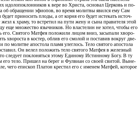
ких идо­ло­по­клон­ни­ков к ве­ре во Хри­ста, ос­но­вал Цер­ковь и по­
га об об­ра­ще­нии эфи­о­пов, во вре­мя мо­лит­вы явил­ся ему Сам
 бу­дет при­но­сить пло­ды, а от кор­ня его бу­дет ис­те­кать ис­точ­
жезл к хра­му, то встре­тил на пу­ти же­ну и сы­на пра­ви­те­ля этой
­ду еще мно­же­ство языч­ни­ков. Но вла­сте­лин не хо­тел, чтобы его
ть его. Свя­то­го Мат­фея по­ло­жи­ли ли­цом вниз, за­сы­па­ли хво­ро­
ить хво­ро­ста в ко­стер, об­лив его смо­лой и по­ста­вив во­круг две­
 по мо­лит­ве апо­сто­ла пла­мя улег­лось. Те­ло свя­то­го апо­сто­ла
 оста­вил. Он ве­лел по­ло­жить те­ло свя­то­го Мат­фея в же­лез­ный
о сле­ду­ет по­кло­нять­ся это­му Еди­но­му Ис­тин­но­му Бо­гу. В ту
м его те­ло. При­шел на бе­рег и Фул­ви­ан со сво­ей сви­той. Вы­не­
сле, че­го епи­скоп Пла­тон кре­стил его с име­нем Мат­фей, ко­то­рое