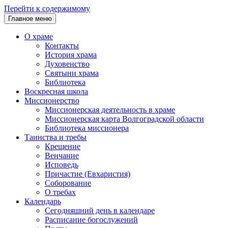
Перейти к содержимому
Главное меню
О храме
Контакты
История храма
Духовенство
Святыни храма
Библиотека
Воскресная школа
Миссионерство
Миссионерская деятельность в храме
Миссионерская карта Волгоградской области
Библиотека миссионера
Таинства и требы
Крещение
Венчание
Исповедь
Причастие (Евхаристия)
Соборование
О требах
Календарь
Сегодняшний день в календаре
Расписание богослужений