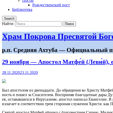
Посты
Рождественский пост
Библиотека
Search
Найти:
Храм Покрова Пресвятой Бо
р.п. Средняя Ахтуба — Официальный п
29 ноября — Апостол Матфе́й (Леви́й), 
28.11.2020
23.11.2020
Был апо­сто­лом из две­на­дца­ти. До об­ра­ще­ния ко Хри­сту Мат­ф
ность и по­шел за Спа­си­те­лем. Вос­при­няв бла­го­дат­ные да­ры Ду­
ев, оста­вав­ших­ся в Иеру­са­ли­ме, апо­стол на­пи­сал Еван­ге­лие. В
из­ла­га­ет в со­от­вет­ствии трем сто­ро­нам слу­же­ния Хри­ста: как 
Свя­той апо­стол Мат­фей обо­шел с бла­го­ве­сти­ем Си­рию, Ми­дию, 