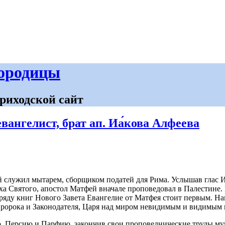
городицы
риходской сайт
евангелист, брат ап. Иа́кова Алфеева
ей слу­жил мы­та­рем, сбор­щи­ком по­да­тей для Ри­ма. Услы­шав глас
ха Свя­то­го, апо­стол Мат­фей вна­ча­ле про­по­ве­до­вал в Па­ле­стин
 ря­ду книг Но­во­го За­ве­та Еван­ге­лие от Мат­фея сто­ит пер­вым. На­
Про­ро­ка и За­ко­но­да­те­ля, Ца­ря над ми­ром неви­ди­мым и ви­ди­мым
Пер­сию и Пар­фию, за­кон­чив свои про­по­вед­ни­че­ские тру­ды му­че