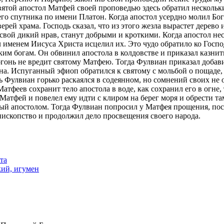
 Свя­той апо­стол Мат­фей сво­ей про­по­ве­дью здесь об­ра­тил несколь­
е­го спут­ни­ка по име­ни Пла­тон. Ко­гда апо­стол усерд­но мо­лил Бо­
­рей хра­ма. Гос­подь ска­зал, что из это­го жез­ла вы­рас­тет де­ре­во и
вой ди­кий нрав, ста­нут доб­ры­ми и крот­ки­ми. Ко­гда апо­стол нес 
 име­нем Иису­са Хри­ста ис­це­лил их. Это чу­до об­ра­ти­ло ко Гос­по
­ским бо­гам. Он об­ви­нил апо­сто­ла в кол­дов­стве и при­ка­зал каз­ни
 огонь не вре­дит свя­то­му Мат­фею. То­гда Фул­ви­ан при­ка­зал до­ба­в
а. Ис­пу­ган­ный эфи­оп об­ра­тил­ся к свя­то­му с моль­бой о по­ща­де, и
 Фул­ви­ан горь­ко рас­ка­ял­ся в со­де­ян­ном, но со­мне­ний сво­их не
­фе­ев со­хра­нит те­ло апо­сто­ла в во­де, как со­хра­нил его в огне, т
Мат­фей и по­ве­лел ему ид­ти с кли­ром на бе­рег мо­ря и об­ре­сти та
ый апо­сто­лом. То­гда Фул­ви­ан по­про­сил у Мат­фея про­ще­ния, по­
­скоп­ство и про­дол­жил де­ло про­све­ще­ния сво­е­го на­ро­да.
та
кий, игумен