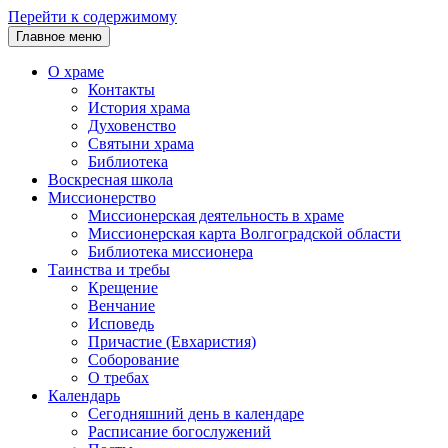
Перейти к содержимому
Главное меню
О храме
Контакты
История храма
Духовенство
Святыни храма
Библиотека
Воскресная школа
Миссионерство
Миссионерская деятельность в храме
Миссионерская карта Волгоградской области
Библиотека миссионера
Таинства и требы
Крещение
Венчание
Исповедь
Причастие (Евхаристия)
Соборование
О требах
Календарь
Сегодняшний день в календаре
Расписание богослужений