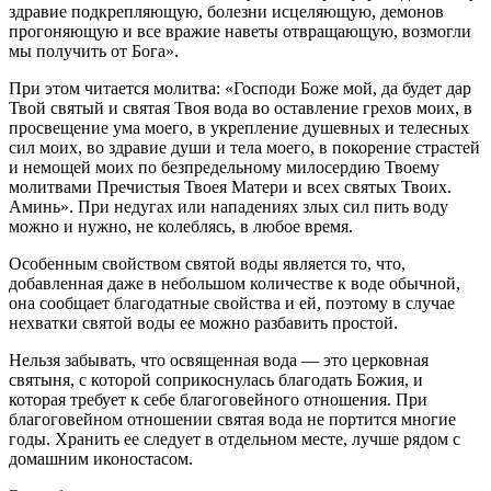
здравие подкрепляющую, болезни исцеляющую, демонов
прогоняющую и все вражие наветы отвращающую, возмогли
мы получить от Бога».
При этом читается молитва: «Господи Боже мой, да будет дар
Твой святый и святая Твоя вода во оставление грехов моих, в
просвещение ума моего, в укрепление душевных и телесных
сил моих, во здравие души и тела моего, в покорение страстей
и немощей моих по безпредельному милосердию Твоему
молитвами Пречистыя Твоея Матери и всех святых Твоих.
Аминь». При недугах или нападениях злых сил пить воду
можно и нужно, не колеблясь, в любое время.
Особенным свойством святой воды является то, что,
добавленная даже в небольшом количестве к воде обычной,
она сообщает благодатные свойства и ей, поэтому в случае
нехватки святой воды ее можно разбавить простой.
Нельзя забывать, что освященная вода — это церковная
святыня, с которой соприкоснулась благодать Божия, и
которая требует к себе благоговейного отношения. При
благоговейном отношении святая вода не портится многие
годы. Хранить ее следует в отдельном месте, лучше рядом с
домашним иконостасом.