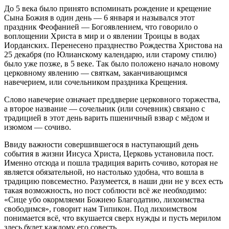
До 5 века было принято вспоминать рождение и крещение
Сына Божия в один день — 6 января и назывался этот
праздник Феофанией — Богоявлением, что говорило о
воплощении Христа в мир и о явлении Троицы в водах
Иорданских. Перенесено празднество Рождества Христова на
25 декабря (по Юлианскому календарю, или старому стилю)
было уже позже, в 5 веке. Так было положено начало новому
церковному явлению — святкам, заканчивающимся
навечерием, или сочельником праздника Крещения.
Слово навечерие означает преддверие церковного торжества,
а второе название — сочельник (или сочевник) связано с
традицией в этот день варить пшеничный взвар с мёдом и
изюмом — сочиво.
Ввиду важности совершившегося в наступающий день
события в жизни Иисуса Христа, Церковь установила пост.
Именно отсюда и пошла традиция варить сочиво, которая не
является обязательной, но настолько удобна, что вошла в
традицию повсеместно. Разумеется, в наши дни не у всех есть
такая возможность, но пост соблюсти всё же необходимо:
«Сице убо окормляеми Божиею Благодатию, лихоимства
свободимся», говорит нам Типикон. Под лихоимством
понимается всё, что вкушается сверх нужды и пусть мерилом
здесь будет каждому его совесть.