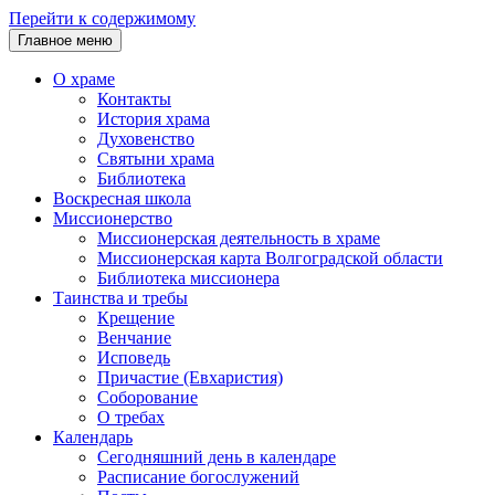
Перейти к содержимому
Главное меню
О храме
Контакты
История храма
Духовенство
Святыни храма
Библиотека
Воскресная школа
Миссионерство
Миссионерская деятельность в храме
Миссионерская карта Волгоградской области
Библиотека миссионера
Таинства и требы
Крещение
Венчание
Исповедь
Причастие (Евхаристия)
Соборование
О требах
Календарь
Сегодняшний день в календаре
Расписание богослужений