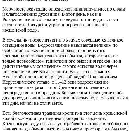
Меру поста верующие определяют индивидуально, по силам
и благословению духовника. В этот день, как и в
Рождественский сочельник, не вкушают пищу до выноса
свечи после Литургии утром и первого причащения
крещенской воды.
В сочельник, после литургии в храмах совершается великое
освящение воды. Водоосвящение называется великим по
особенной торжественности обряда, проникнутого
воспоминанием евангельского события, которое стало не
только первообразом таинственного омовения грехов, но и
действительным освящением самого естества воды через
погружение в нее Бога во плоти. Вода эта называется
Агиасмой, или просто крещенской водой. Под влиянием
Иерусалимского устава, с 11–12 века водоосвящение
происходит два раза — и в Крещенский сочельник, и
непосредственно в праздник Богоявления. Освящение в оба
дня проходит одинаковым чином, поэтому вода, освященная в
эти дни, ничем не отличается.
Есть благочестивая традиция кропить в этот день крещенской
водой своё жилище с пением тропаря Богоявления.
Крещенскую воду весь год употребляют натощак в небольших
количествах, обычно вместе с кусочком просфоры «дабы силу,