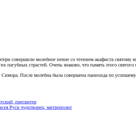
Матери совершили молебное пение со чтением акафиста святому 
х пагубных страстей. Очень знаково, что память этого святого 
н Симора. После молебна была совершена панихида по усопшем
тский, пресвитер
всея Руси чудотворец, митрополит