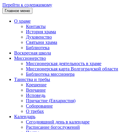
Перейти к содержимому
Главное меню
О храме
Контакты
История храма
Духовенство
Святыни храма
Библиотека
Воскресная школа
Миссионерство
Миссионерская деятельность в храме
Миссионерская карта Волгоградской области
Библиотека миссионера
Таинства и требы
Крещение
Венчание
Исповедь
Причастие (Евхаристия)
Соборование
О требах
Календарь
Сегодняшний день в календаре
Расписание богослужений