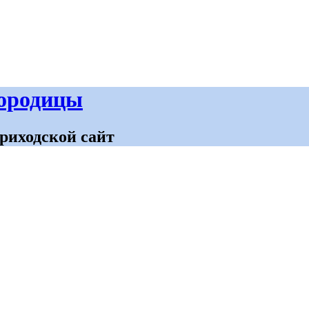
городицы
риходской сайт