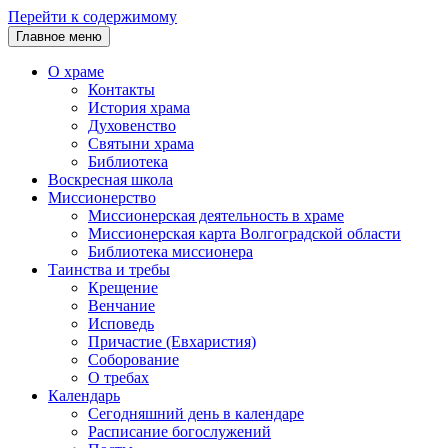
Перейти к содержимому
Главное меню
О храме
Контакты
История храма
Духовенство
Святыни храма
Библиотека
Воскресная школа
Миссионерство
Миссионерская деятельность в храме
Миссионерская карта Волгоградской области
Библиотека миссионера
Таинства и требы
Крещение
Венчание
Исповедь
Причастие (Евхаристия)
Соборование
О требах
Календарь
Сегодняшний день в календаре
Расписание богослужений