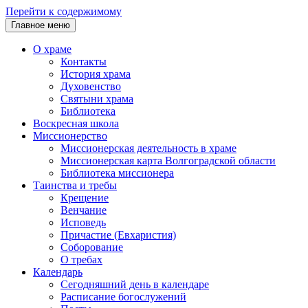
Перейти к содержимому
Главное меню
О храме
Контакты
История храма
Духовенство
Святыни храма
Библиотека
Воскресная школа
Миссионерство
Миссионерская деятельность в храме
Миссионерская карта Волгоградской области
Библиотека миссионера
Таинства и требы
Крещение
Венчание
Исповедь
Причастие (Евхаристия)
Соборование
О требах
Календарь
Сегодняшний день в календаре
Расписание богослужений