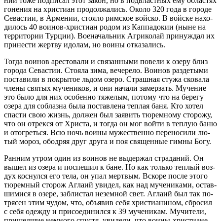
ний то­же под­пи­сал этот за­кон, но в под­власт­ных ему об­ла­стях
го­не­ния на хри­сти­ан про­дол­жа­лись. Око­ло 320 го­да в го­ро­де
Се­ва­стии, в Ар­ме­нии, сто­я­ло рим­ское вой­ско. В вой­ске на­хо­
ди­лось 40 во­и­нов-хри­сти­ан ро­дом из Кап­па­до­кии (ныне на
тер­ри­то­рии Тур­ции). Во­е­на­чаль­ник Аг­ри­ко­лай при­нуж­дал их
при­не­сти жерт­ву идо­лам, но во­и­ны от­ка­за­лись.
То­гда во­и­нов аре­сто­ва­ли и свя­зан­ны­ми по­ве­ли к озе­ру близ
го­ро­да Се­ва­стии. Сто­я­ла зи­ма, ве­че­ре­ло. Во­и­нов раз­де­ты­ми
по­ста­ви­ли в по­кры­тое льдом озе­ро. Страш­ная сту­жа ско­ва­ла
чле­ны свя­тых му­че­ни­ков, и они на­ча­ли за­мер­зать. Му­че­ние
это бы­ло для них осо­бен­но тя­же­лым, по­то­му что на бе­ре­гу
озе­ра для со­блаз­на бы­ла по­став­ле­на теп­лая ба­ня. Кто хо­тел
спа­сти свою жизнь, дол­жен был за­явить тю­рем­но­му сто­ро­жу,
что он от­рек­ся от Хри­ста, и то­гда он мог вой­ти в теп­лую ба­ню
и ото­греть­ся. Всю ночь во­и­ны му­же­ствен­но пе­ре­но­си­ли лю­
тый мо­роз, обод­ряя друг дру­га и поя свя­щен­ные гим­ны Бо­гу.
Ран­ним утром один из во­и­нов не вы­дер­жал стра­да­ний. Он
вы­шел из озе­ра и по­спе­шил к бане. Но как толь­ко теп­лый воз­
дух кос­нул­ся его те­ла, он упал мерт­вым. Вско­ре по­сле это­го
тю­рем­ный сто­рож Аг­лаий уви­дел, как над му­че­ни­ка­ми, остав­
ши­ми­ся в озе­ре, за­бли­стал незем­ной свет. Аг­лаий был так по­
тря­сен этим чу­дом, что, объ­явив се­бя хри­сти­а­ни­ном, сбро­сил
с се­бя одеж­ду и при­со­еди­нил­ся к 39 му­че­ни­кам. Му­чи­те­ли,
при­шед­шие немно­го спу­стя, уви­де­ли, что во­и­ны-хри­сти­ане