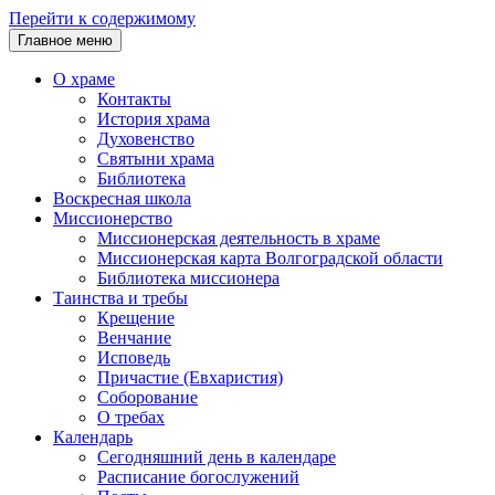
Перейти к содержимому
Главное меню
О храме
Контакты
История храма
Духовенство
Святыни храма
Библиотека
Воскресная школа
Миссионерство
Миссионерская деятельность в храме
Миссионерская карта Волгоградской области
Библиотека миссионера
Таинства и требы
Крещение
Венчание
Исповедь
Причастие (Евхаристия)
Соборование
О требах
Календарь
Сегодняшний день в календаре
Расписание богослужений