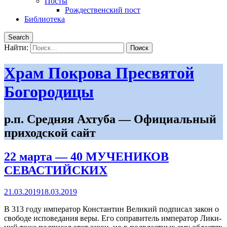
Посты
Рождественский пост
Библиотека
Search
Найти:
Храм Покрова Пресвятой
Богородицы
р.п. Средняя Ахтуба — Официальный
приходской сайт
22 марта — 40 МУЧЕНИКОВ
СЕВАСТИЙСКИХ
21.03.2019
18.03.2019
В 313 го­ду им­пе­ра­тор Кон­стан­тин Ве­ли­кий под­пи­сал за­кон о
сво­бо­де ис­по­ве­да­ния ве­ры. Его со­пра­ви­тель им­пе­ра­тор Ли­ки­