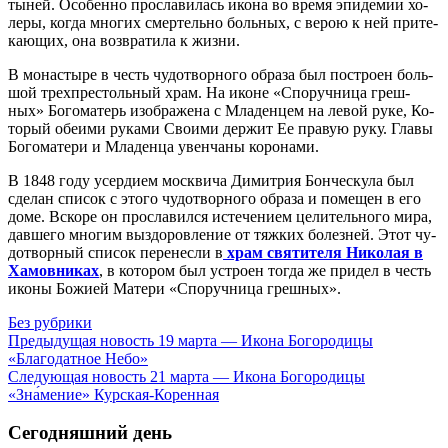
ты­ней. Осо­бен­но про­сла­ви­лась ико­на во вре­мя эпи­де­мии хо­
ле­ры, ко­гда мно­гих смер­тель­но боль­ных, с ве­рою к ней при­те­
ка­ю­щих, она воз­вра­ти­ла к жиз­ни.
В мо­на­сты­ре в честь чу­до­твор­но­го об­ра­за был по­стро­ен боль­
шой трех­пре­столь­ный храм. На иконе «Спо­руч­ни­ца греш­
ных» Бо­го­ма­терь изо­бра­же­на с Мла­ден­цем на ле­вой ру­ке, Ко­
то­рый обе­и­ми ру­ка­ми Сво­и­ми дер­жит Ее пра­вую ру­ку. Гла­вы
Бо­го­ма­те­ри и Мла­ден­ца увен­ча­ны ко­ро­на­ми.
В 1848 го­ду усер­ди­ем моск­ви­ча Ди­мит­рия Бон­че­ску­ла был
сде­лан спи­сок с это­го чу­до­твор­но­го об­ра­за и по­ме­щен в его
до­ме. Вско­ре он про­сла­вил­ся ис­те­че­ни­ем це­ли­тель­но­го ми­ра,
дав­ше­го мно­гим вы­здо­ров­ле­ние от тяж­ких бо­лез­ней. Этот чу­
до­твор­ный спи­сок пе­ре­нес­ли в
храм свя­ти­те­ля Ни­ко­лая в
Ха­мов­ни­ках
, в ко­то­ром был устро­ен то­гда же при­дел в честь
ико­ны Бо­жи­ей Ма­те­ри «Спо­руч­ни­ца греш­ных».
Без рубрики
Предыдущая новость
19 марта — Икона Богородицы
«Благодатное Небо»
Следующая новость
21 марта — Икона Богородицы
«Зна́мение» Курская-Коренная
Сегодняшний день