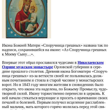
Ико­на Бо­жи­ей Ма­те­ри «Спо­руч­ни­ца греш­ных» на­зва­на так по
над­пи­си, со­хра­нив­шей­ся на иконе: «Аз Спо­руч­ни­ца греш­ных
к Мо­е­му Сы­ну…».
Впер­вые этот об­раз про­сла­вил­ся чу­де­са­ми в
Ни­ко­ла­ев­ском
Од­рине муж­ском мо­на­сты­ре
Ор­лов­ской гу­бер­нии в се­ре­
дине про­шло­го сто­ле­тия. Древ­няя ико­на Бо­го­ма­те­ри «Спо­руч­
ни­ца греш­ных» из-за вет­хо­сти сво­ей не поль­зо­ва­лась долж­
ным по­чи­та­ни­ем и сто­я­ла в ста­рой ча­совне у мо­на­стыр­ских
во­рот. Но в 1843 го­ду мно­гим жи­те­лям в сно­ви­де­ни­ях бы­ло
от­кры­то, что ико­на эта на­де­ле­на, по Бо­жье­му Про­мыс­лу, чу­до­
твор­ной си­лой. Ико­ну тор­же­ствен­но пе­ре­нес­ли в цер­ковь. К
ней на­ча­ли сте­кать­ся ве­ру­ю­щие и про­сить о вра­че­ва­нии сво­их
пе­ча­лей и бо­лез­ней. Пер­вым по­лу­чил ис­це­ле­ние рас­слаб­лен­
ный маль­чик, мать ко­то­ро­го го­ря­чо мо­ли­лась пе­ред этой свя­