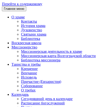
Перейти к содержимому
Главное меню
О храме
Контакты
История храма
Духовенство
Святыни храма
Библиотека
Воскресная школа
Миссионерство
Миссионерская деятельность в храме
Миссионерская карта Волгоградской области
Библиотека миссионера
Таинства и требы
Крещение
Венчание
Исповедь
Причастие (Евхаристия)
Соборование
О требах
Календарь
Сегодняшний день в календаре
Расписание богослужений