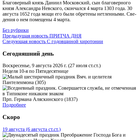
Бла­го­вер­ный князь Да­ни­ил Мос­ков­ский, сын бла­го­вер­но­го
кня­зя Алек­сандра Нев­ско­го, скон­чал­ся 4 мар­та 1303 го­да. 30
ав­гу­ста 1652 го­да мо­щи его бы­ли об­ре­те­ны нетлен­ны­ми. Све­
де­ния о нем по­ме­ще­ны 4 мар­та.
Без рубрики
Предыдущая новость
ПРИТЧА ДНЯ
Следующая новость
С годовщиной хиротонии
Сегодняшний день
Воскресенье, 9 августа 2026 г.
(27 июля ст.ст.)
Неделя 10-я по Пятидесятнице
Вмч. и целителя
Пантелеимона (305)
Прп. Германа Аляскинского (1837)
Подробнее
Скоро
19 августа
(6 августа ст.ст.)
Преображение Господа Бога и