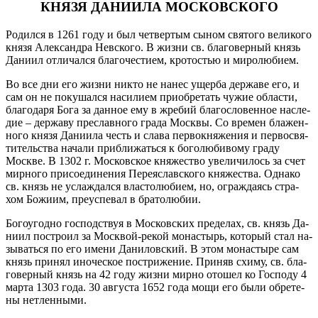
КНЯЗЯ ДАНИИЛА МОСКОВСКОГО
Ро­дил­ся в 1261 го­ду и был чет­вер­тым сы­ном свя­то­го ве­ли­ко­го
кня­зя Алек­сандра Нев­ско­го. В жиз­ни св. бла­го­вер­ный князь
Да­ни­ил от­ли­чал­ся бла­го­че­сти­ем, кро­то­стью и ми­ро­лю­би­ем.
Во все дни его жиз­ни ни­кто не на­нес ущер­ба дер­жа­ве его, и
сам он не по­ку­шал­ся на­си­ли­ем при­об­ре­тать чу­жие об­ла­сти,
бла­го­да­ря Бо­га за дан­ное ему в жре­бий бла­го­сло­вен­ное на­сле­
дие – дер­жа­ву пре­слав­но­го гра­да Моск­вы. Со вре­мен бла­жен­
но­го кня­зя Да­ни­и­ла честь и сла­ва пер­во­кня­же­ния и пер­во­свя­
ти­тель­ства на­ча­ли при­бли­жать­ся к бо­го­лю­би­во­му гра­ду
Москве. В 1302 г. Мос­ков­ское кня­же­ство уве­ли­чи­лось за счет
мир­но­го при­со­еди­не­ния Пе­ре­я­с­лав­ско­го кня­же­ства. Од­на­ко
св. князь не услаж­дал­ся вла­сто­лю­би­ем, но, ограж­да­ясь стра­
хом Бо­жи­им, пре­успе­вал в бра­то­лю­бии.
Бо­го­угод­но гос­под­ствуя в Мос­ков­ских пре­де­лах, св. князь Да­
ни­ил по­стро­ил за Моск­вой-ре­кой мо­на­стырь, ко­то­рый стал на­
зы­вать­ся по его име­ни Да­ни­лов­ский. В этом мо­на­сты­ре сам
князь при­нял ино­че­ское по­стри­же­ние. При­няв схи­му, св. бла­
го­вер­ный князь на 42 го­ду жиз­ни мир­но ото­шел ко Гос­по­ду 4
мар­та 1303 го­да. 30 ав­гу­ста 1652 го­да мо­щи его бы­ли об­ре­те­
ны нетлен­ны­ми.