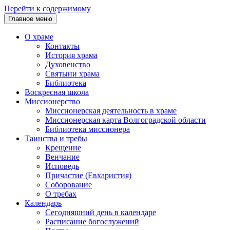
Перейти к содержимому
Главное меню
О храме
Контакты
История храма
Духовенство
Святыни храма
Библиотека
Воскресная школа
Миссионерство
Миссионерская деятельность в храме
Миссионерская карта Волгоградской области
Библиотека миссионера
Таинства и требы
Крещение
Венчание
Исповедь
Причастие (Евхаристия)
Соборование
О требах
Календарь
Сегодняшний день в календаре
Расписание богослужений