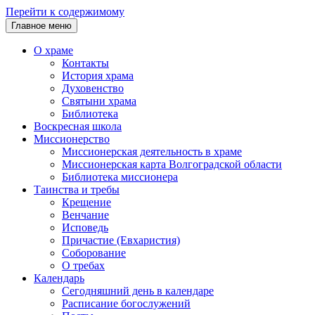
Перейти к содержимому
Главное меню
О храме
Контакты
История храма
Духовенство
Святыни храма
Библиотека
Воскресная школа
Миссионерство
Миссионерская деятельность в храме
Миссионерская карта Волгоградской области
Библиотека миссионера
Таинства и требы
Крещение
Венчание
Исповедь
Причастие (Евхаристия)
Соборование
О требах
Календарь
Сегодняшний день в календаре
Расписание богослужений