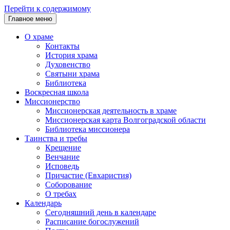
Перейти к содержимому
Главное меню
О храме
Контакты
История храма
Духовенство
Святыни храма
Библиотека
Воскресная школа
Миссионерство
Миссионерская деятельность в храме
Миссионерская карта Волгоградской области
Библиотека миссионера
Таинства и требы
Крещение
Венчание
Исповедь
Причастие (Евхаристия)
Соборование
О требах
Календарь
Сегодняшний день в календаре
Расписание богослужений