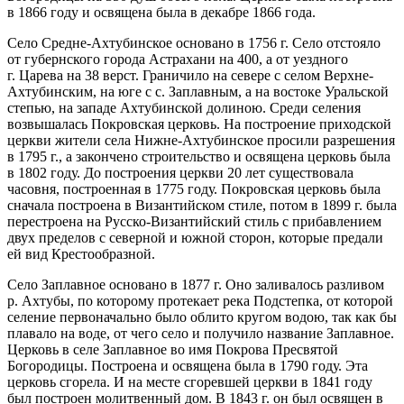
в 1866 году и освящена была в декабpe 1866 года.
Село Средне-Ахтубинское основано в 1756 г. Село отстояло
от губернского города Астрахани на 400, а от уездного
г. Царева на 38 верст. Граничило на севере с селом Верхне-
Ахтубинским, на юге с с. Заплавным, а на востоке Уральской
степью, на западе Ахтубинской долиною. Среди селения
возвышалась Покровская церковь. На построение приходской
церкви жители села Нижне-Ахтубинское просили разрешения
в 1795 г., а закончено строительство и освящена церковь была
в 1802 году. До построения церкви 20 лет существовала
часовня, построенная в 1775 году. Покровская церковь была
сначала построена в Византийском стиле, потом в 1899 г. была
перестроена на Русско-Византийский стиль с прибавлением
двух пределов с северной и южной сторон, которые предали
ей вид Крестообразной.
Село Заплавное основано в 1877 г. Оно заливалось разливом
р. Ахтубы, по которому протекает река Подстепка, от которой
селение первоначально было облито кругом водою, так как бы
плавало на воде, от чего село и получило название Заплавное.
Церковь в селе Заплавное во имя Покрова Пресвятой
Богородицы. Построена и освящена была в 1790 году. Эта
церковь сгорела. И на месте сгоревшей церкви в 1841 году
был построен молитвенный дом. В 1843 г. он был освящен в