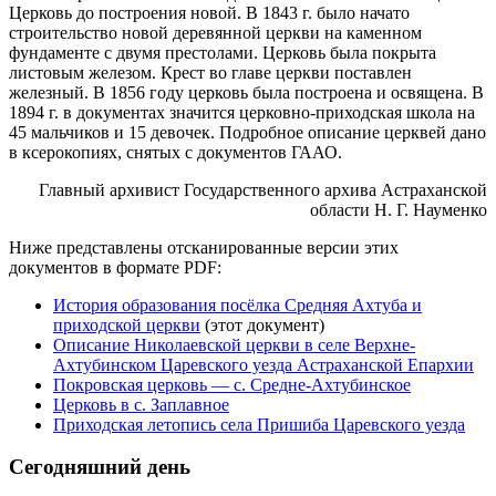
Церковь до построения новой. В 1843 г. было начато
строительство новой деревянной церкви на каменном
фундаменте с двумя престолами. Церковь была покрыта
листовым железом. Крест во главе церкви поставлен
железный. В 1856 году церковь была построена и освящена. В
1894 г. в документах значится церковно-приходская школа на
45 мальчиков и 15 девочек. Подробное описание церквей дано
в ксерокопиях, снятых с документов ГААО.
Главный архивист Государственного архива Астраханской
области Н. Г. Науменко
Ниже представлены отсканированные версии этих
документов в формате PDF:
История образования посёлка Средняя Ахтуба и
приходской церкви
(этот документ)
Описание Николаевской церкви в селе Верхне-
Ахтубинском Царевского уезда Астраханской Епархии
Покровская церковь — с. Средне-Ахтубинское
Церковь в с. Заплавное
Приходская летопись села Пришиба Царевского уезда
Сегодняшний день