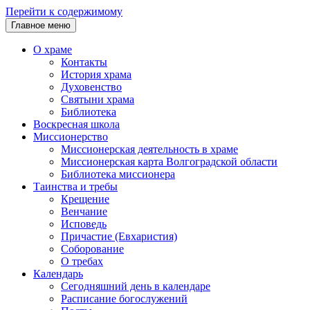
Перейти к содержимому
Главное меню
О храме
Контакты
История храма
Духовенство
Святыни храма
Библиотека
Воскресная школа
Миссионерство
Миссионерская деятельность в храме
Миссионерская карта Волгоградской области
Библиотека миссионера
Таинства и требы
Крещение
Венчание
Исповедь
Причастие (Евхаристия)
Соборование
О требах
Календарь
Сегодняшний день в календаре
Расписание богослужений