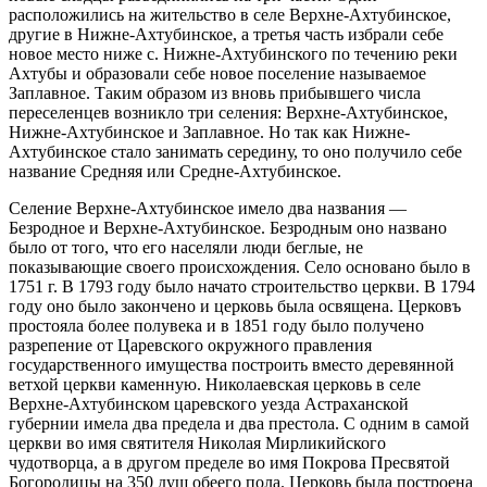
расположились на жительство в селе Верхне-Ахтубинское,
другие в Нижне-Ахтубинское, а третья часть избрали себе
новое место ниже с. Нижне-Ахтубинского по течению реки
Ахтубы и образовали себе новое поселение называемое
Заплавное. Таким образом из вновь прибывшего числа
переселенцев возникло три селения: Верхне-Ахтубинское,
Нижне-Ахтубинское и Заплавное. Но так как Нижне-
Ахтубинское стало занимать середину, то оно получило себе
название Средняя или Средне-Ахтубинское.
Селение Верхне-Ахтубинское имело два названия —
Безродное и Верхне-Ахтубинское. Безродным оно названо
было от того, что его населяли люди беглые, не
показывающие своего происхождения. Село основано было в
1751 г. В 1793 году было начато строительство церкви. В 1794
году оно было закончено и церковь была освящена. Церковъ
простояла более полувека и в 1851 году было получено
разрепение от Царевского окружного правления
государственного имущества построить вместо деревянной
ветхой церкви каменную. Николаевская церковь в селе
Верхне-Ахтубинском царевского уезда Астраханской
губернии имела два предела и два престола. С одним в самой
церкви во имя святителя Николая Мирликийского
чудотворца, а в другом пределе во имя Покрова Пресвятой
Богородицы на 350 душ обеего пола. Церковь была построена