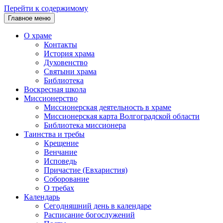
Перейти к содержимому
Главное меню
О храме
Контакты
История храма
Духовенство
Святыни храма
Библиотека
Воскресная школа
Миссионерство
Миссионерская деятельность в храме
Миссионерская карта Волгоградской области
Библиотека миссионера
Таинства и требы
Крещение
Венчание
Исповедь
Причастие (Евхаристия)
Соборование
О требах
Календарь
Сегодняшний день в календаре
Расписание богослужений