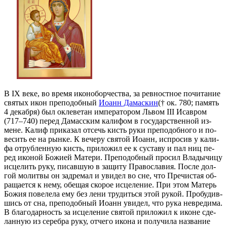
В IX ве­ке, во вре­мя ико­но­бор­че­ства, за рев­ност­ное по­чи­та­ние
свя­тых икон пре­по­доб­ный
Иоанн Да­мас­кин
(† ок. 780; па­мять
4 де­каб­ря) был окле­ве­тан им­пе­ра­то­ром Львом III Ис­ав­ром
(717–740) пе­ред Да­мас­ским ка­ли­фом в го­судар­ствен­ной из­
мене. Ка­лиф при­ка­зал от­сечь кисть ру­ки пре­по­доб­но­го и по­
ве­сить ее на рын­ке. К ве­че­ру свя­той Иоанн, ис­про­сив у ка­ли­
фа от­руб­лен­ную кисть, при­ло­жил ее к су­ста­ву и пал ниц пе­
ред ико­ной Бо­жи­ей Ма­те­ри. Пре­по­доб­ный про­сил Вла­ды­чи­цу
ис­це­лить ру­ку, пи­сав­шую в за­щи­ту Пра­во­сла­вия. По­сле дол­
гой мо­лит­вы он за­дре­мал и уви­дел во сне, что Пре­чи­стая об­
ра­ща­ет­ся к нему, обе­щая ско­рое ис­це­ле­ние. При этом Ма­терь
Бо­жия по­ве­ле­ла ему без ле­ни тру­дить­ся этой ру­кой. Про­бу­див­
шись от сна, пре­по­доб­ный Иоанн уви­дел, что ру­ка невре­ди­ма.
В бла­го­дар­ность за ис­це­ле­ние свя­той при­ло­жил к иконе сде­
лан­ную из се­реб­ра ру­ку, от­че­го ико­на и по­лу­чи­ла на­зва­ние