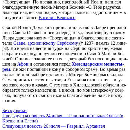
«Тро­е­ру­чи­ца». По пре­да­нию, пре­по­доб­ный Иоанн на­пи­сал
бла­годар­ствен­ную песнь Ма­те­ри Бо­жи­ей «О Те­бе ра­ду­ет­ся,
Бла­го­дат­ная, вся­кая тварь», ко­то­рая яв­ля­ет­ся за­до­стой­ни­ком в
ли­тур­гии свя­то­го
Ва­си­лия Ве­ли­ко­го
.
Свя­той Иоанн Да­мас­кин при­нял ино­че­ство в Лав­ре пре­по­доб­
но­го Сав­вы Освя­щен­но­го и пе­ре­дал ту­да чу­до­твор­ную ико­ну.
Лав­ра да­ро­ва­ла ико­ну «Тро­е­ру­чи­цы» в бла­го­сло­ве­ние свя­ти­
те­лю
Сав­ве, ар­хи­епи­ско­пу Серб­ско­му
(† 1237; па­мять 12 ян­ва­
ря). Во вре­мя на­ше­ствия ту­рок на Сер­бию хри­сти­ане, же­лая
со­хра­нить ико­ну, по­ру­чи­ли ее по­пе­че­нию Са­мой Ма­те­ри Бо­
жи­ей. Они воз­ло­жи­ли ее на ос­ла, ко­то­рый без по­гон­щи­ка при­
шел на
Афон
и оста­но­вил­ся пе­ред
Хи­лен­дар­ским мо­на­сты­
рем
. Ино­ки по­ста­ви­ли ико­ну в со­бор­ном хра­ме. Во вре­мя раз­
но­гла­сий при вы­бо­ре на­сто­я­те­ля Ма­терь Бо­жия бла­го­во­ли­ла
Са­ма при­нять на­сто­я­тель­ство, и Ее свя­тая ико­на за­ня­ла игу­
мен­ское ме­сто в хра­ме. С тех пор в Хи­лен­дар­ской оби­те­ли из­
би­ра­ет­ся толь­ко на­мест­ник, а ино­ки, по мо­на­стыр­ско­му обы­
чаю, по­лу­ча­ют от свя­той ико­ны бла­го­сло­ве­ние на все по­слу­
ша­ния.
Без рубрики
Предыдущая новость
24 июля — Равноапостольная Ольга (в
Крещении Елена)
Следующая новость
26 июля — Гаврии́л, Архангел