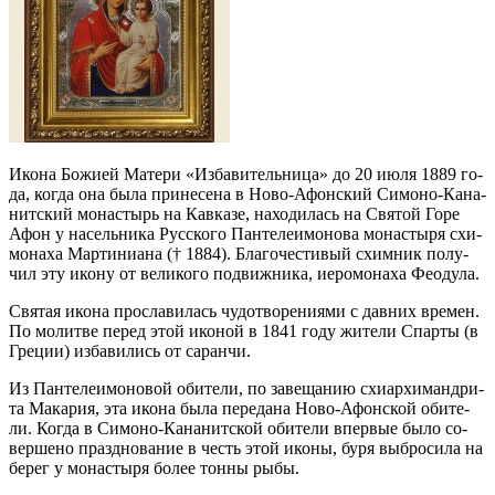
Ико­на Бо­жи­ей Ма­те­ри «Из­ба­ви­тель­ни­ца» до 20 июля 1889 го­
да, ко­гда она бы­ла при­не­се­на в Но­во-Афон­ский Си­мо­но-Ка­на­
нит­ский мо­на­стырь на Кав­ка­зе, на­хо­ди­лась на Свя­той Го­ре
Афон у на­сель­ни­ка Рус­ско­го Пан­те­ле­и­мо­но­ва мо­на­сты­ря схи­
мо­на­ха Мар­ти­ни­а­на († 1884). Бла­го­че­сти­вый схим­ник по­лу­
чил эту ико­ну от ве­ли­ко­го по­движ­ни­ка, иеро­мо­на­ха Фе­о­ду­ла.
Свя­тая ико­на про­сла­ви­лась чу­до­тво­ре­ни­я­ми с дав­них вре­мен.
По мо­лит­ве пе­ред этой ико­ной в 1841 го­ду жи­те­ли Спар­ты (в
Гре­ции) из­ба­ви­лись от са­ран­чи.
Из Пан­те­ле­и­мо­но­вой оби­те­ли, по за­ве­ща­нию схи­ар­хи­манд­ри­
та Ма­ка­рия, эта ико­на бы­ла пе­ре­да­на Но­во-Афон­ской оби­те­
ли. Ко­гда в Си­мо­но-Ка­на­нит­ской оби­те­ли впер­вые бы­ло со­
вер­ше­но празд­но­ва­ние в честь этой ико­ны, бу­ря вы­бро­си­ла на
бе­рег у мо­на­сты­ря бо­лее тон­ны ры­бы.