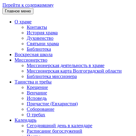
Перейти к содержимому
Главное меню
О храме
Контакты
История храма
Духовенство
Святыни храма
Библиотека
Воскресная школа
Миссионерство
Миссионерская деятельность в храме
Миссионерская карта Волгоградской области
Библиотека миссионера
Таинства и требы
Крещение
Венчание
Исповедь
Причастие (Евхаристия)
Соборование
О требах
Календарь
Сегодняшний день в календаре
Расписание богослужений