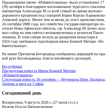
Празд­но­ва­ние иконе «Из­ба­ви­тель­ни­ца» бы­ло уста­нов­ле­но 17
(30) ок­тяб­ря в бла­го­дар­ное вос­по­ми­на­ние чу­дес­но­го спа­се­ния
им­пе­ра­то­ра Алек­сандра III со всей се­мьей во вре­мя же­лез­но­
до­рож­но­го кру­ше­ния под стан­ци­ей Бор­ки Кур­ско-Харь­ков­ско-
Азов­ской до­ро­ги. Ме­нее чем за ме­сяц до это­го про­ис­ше­ствия,
24 сен­тяб­ря 1888 го­да, все се­мей­ство го­су­да­ря им­пе­ра­то­ра по­
се­ти­ло Но­во-Афон­скую оби­тель, где Алек­сандр III лич­но за­ло­
жил со­бор во имя свя­то­го ве­ли­ко­му­че­ни­ка и це­ли­те­ля Пан­те­
ле­и­мо­на. В этом со­бо­ре вплоть до ра­зо­ре­ния мо­на­сты­ря в
1924 го­ду пре­бы­ва­ла чу­до­твор­ная ико­на Бо­жи­ей Ма­те­ри «Из­
ба­ви­тель­ни­ца».
На иконе Пре­свя­тая Бо­го­ро­ди­ца изо­бра­же­на дер­жа­щей на пра­
вой ру­ке Бо­гом­ла­ден­ца, бла­го­слов­ля­ю­ще­го дес­ни­цей.
Без рубрики
Предыдущая новость
Икона Божией Матери
«Избавительница»
Следующая новость
30 сентября — Мученицы Вера, Надежда,
Любовь и мать их Софи́я
Сегодняшний день
Воскресенье, 9 августа 2026 г.
(27 июля ст.ст.)
Неделя 10-я по Пятидесятнице