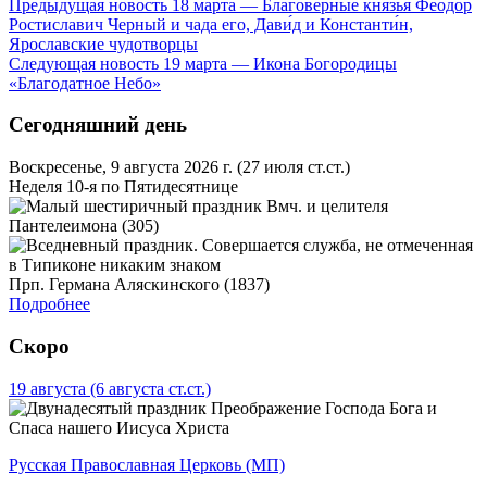
Предыдущая новость
18 марта — Благоверные князья Фео́дор
Ростиславич Черный и чада его, Дави́д и Константи́н,
Ярославские чудотворцы
Следующая новость
19 марта — Икона Богородицы
«Благодатное Небо»
Сегодняшний день
Воскресенье, 9 августа 2026 г.
(27 июля ст.ст.)
Неделя 10-я по Пятидесятнице
Вмч. и целителя
Пантелеимона (305)
Прп. Германа Аляскинского (1837)
Подробнее
Скоро
19 августа
(6 августа ст.ст.)
Преображение Господа Бога и
Спаса нашего Иисуса Христа
Русская Православная Церковь (МП)