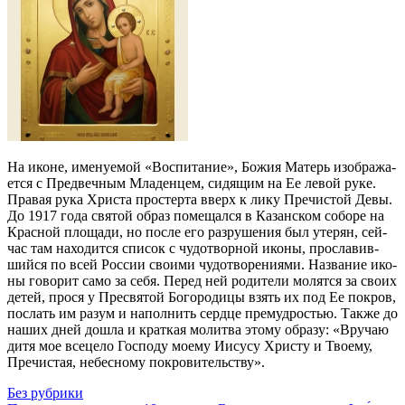
На иконе, име­ну­е­мой «Вос­пи­та­ние», Бо­жия Ма­терь изо­бра­жа­
ет­ся с Пред­веч­ным Мла­ден­цем, си­дя­щим на Ее ле­вой ру­ке.
Пра­вая ру­ка Хри­ста про­стер­та вверх к ли­ку Пре­чи­стой Де­вы.
До 1917 го­да свя­той об­раз по­ме­щал­ся в Ка­зан­ском со­бо­ре на
Крас­ной пло­ща­ди, но по­сле его раз­ру­ше­ния был уте­рян, сей­
час там на­хо­дит­ся спи­сок с чу­до­твор­ной ико­ны, про­сла­вив­
ший­ся по всей Рос­сии сво­и­ми чу­до­тво­ре­ни­я­ми. На­зва­ние ико­
ны го­во­рит са­мо за се­бя. Пе­ред ней ро­ди­те­ли мо­лят­ся за сво­их
де­тей, про­ся у Пре­свя­той Бо­го­ро­ди­цы взять их под Ее по­кров,
по­слать им ра­зум и на­пол­нить серд­це пре­муд­ро­стью. Так­же до
на­ших дней до­шла и крат­кая мо­лит­ва это­му об­ра­зу: «Вру­чаю
ди­тя мое все­це­ло Гос­по­ду мо­е­му Иису­су Хри­сту и Тво­е­му,
Пре­чи­стая, небес­но­му по­кро­ви­тель­ству».
Без рубрики