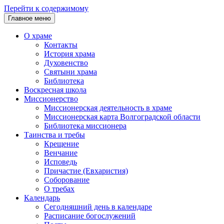
Перейти к содержимому
Главное меню
О храме
Контакты
История храма
Духовенство
Святыни храма
Библиотека
Воскресная школа
Миссионерство
Миссионерская деятельность в храме
Миссионерская карта Волгоградской области
Библиотека миссионера
Таинства и требы
Крещение
Венчание
Исповедь
Причастие (Евхаристия)
Соборование
О требах
Календарь
Сегодняшний день в календаре
Расписание богослужений