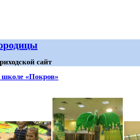
городицы
риходской сайт
й школе «Покров»