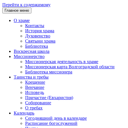
Перейти к содержимому
Главное меню
О храме
Контакты
История храма
Духовенство
Святыни храма
Библиотека
Воскресная школа
Миссионерство
Миссионерская деятельность в храме
Миссионерская карта Волгоградской области
Библиотека миссионера
Таинства и требы
Крещение
Венчание
Исповедь
Причастие (Евхаристия)
Соборование
О требах
Календарь
Сегодняшний день в календаре
Расписание богослужений