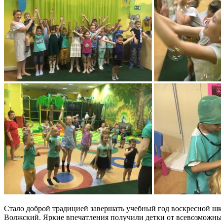
Стало доброй традицией завершать учебный год воскресной шк
Волжский. Яркие впечатления получили детки от всевозможных