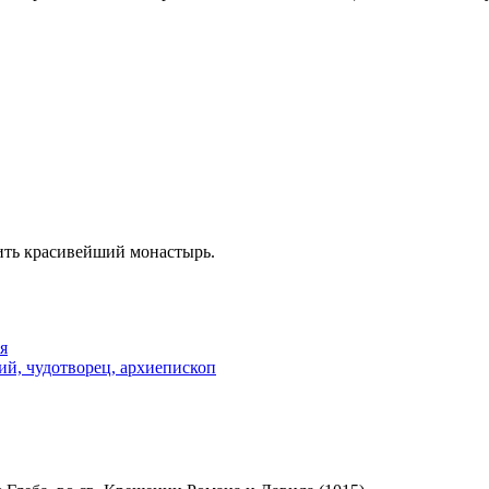
ить красивейший монастырь.
я
й, чудотворец, архиепископ