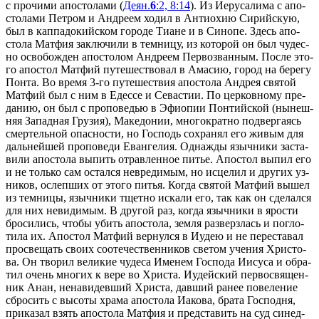
с про­чи­ми апо­сто­ла­ми (
Деян.
6
:2, 8:14
). Из Иеру­са­ли­ма с апо­
сто­ла­ми Пет­ром и Ан­дре­ем хо­дил в Ан­тио­хию Си­рий­скую,
был в кап­па­до­кий­ском го­ро­де Ти­ане и в Си­но­пе. Здесь апо­
сто­ла Мат­фия за­клю­чи­ли в тем­ни­цу, из ко­то­рой он был чу­дес­
но осво­бож­ден апо­сто­лом Ан­дре­ем Пер­во­зван­ным. По­сле это­
го апо­стол Мат­фий пу­те­ше­ство­вал в Ама­сию, го­род на бе­ре­гу
Пон­та. Во вре­мя 3-го пу­те­ше­ствия апо­сто­ла Ан­дрея свя­той
Мат­фий был с ним в Едес­се и Се­ва­стии. По цер­ков­но­му пре­
да­нию, он был с про­по­ве­дью в Эфи­о­пии Пон­тий­ской (ны­неш­
няя За­пад­ная Гру­зия), Ма­ке­до­нии, мно­го­крат­но под­вер­га­ясь
смер­тель­ной опас­но­сти, но Гос­подь со­хра­нял его жи­вым для
даль­ней­шей про­по­ве­ди Еван­ге­лия. Од­на­жды языч­ни­ки за­ста­
ви­ли апо­сто­ла вы­пить отрав­лен­ное пи­тье. Апо­стол вы­пил его
и не толь­ко сам остал­ся невре­ди­мым, но ис­це­лил и дру­гих уз­
ни­ков, ослеп­ших от это­го пи­тья. Ко­гда свя­той Мат­фий вы­шел
из тем­ни­цы, языч­ни­ки тщет­но ис­ка­ли его, так как он сде­лал­ся
для них неви­ди­мым. В дру­гой раз, ко­гда языч­ни­ки в яро­сти
бро­си­лись, чтобы убить апо­сто­ла, зем­ля раз­верз­лась и по­гло­
ти­ла их. Апо­стол Мат­фий вер­нул­ся в Иудею и не пе­ре­ста­вал
про­све­щать сво­их со­оте­че­ствен­ни­ков све­том уче­ния Хри­сто­
ва. Он тво­рил ве­ли­кие чу­де­са Име­нем Гос­по­да Иису­са и об­ра­
тил очень мно­гих к ве­ре во Хри­ста. Иудей­ский пер­во­свя­щен­
ник Анан, нена­ви­дев­ший Хри­ста, дав­ший ра­нее по­ве­ле­ние
сбро­сить с вы­со­ты хра­ма апо­сто­ла Иа­ко­ва, бра­та Гос­под­ня,
при­ка­зал взять апо­сто­ла Мат­фия и пред­ста­вить на суд си­нед­