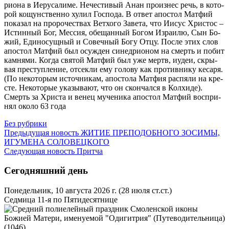
ри­о­на в Иеру­са­ли­ме. Нече­сти­вый Анан про­из­нес речь, в ко­то­
рой ко­щун­ствен­но ху­лил Гос­по­да. В от­вет апо­стол Мат­фий
по­ка­зал на про­ро­че­ствах Вет­хо­го За­ве­та, что Иисус Хри­стос –
Ис­тин­ный Бог, Мес­сия, обе­щан­ный Бо­гом Из­ра­и­лю, Сын Бо­
жий, Еди­но­сущ­ный и Со­веч­ный Бо­гу От­цу. По­сле этих слов
апо­стол Мат­фий был осуж­ден си­нед­ри­о­ном на смерть и по­бит
кам­ня­ми. Ко­гда свя­той Мат­фий был уже мертв, иудеи, скры­
вая пре­ступ­ле­ние, от­сек­ли ему го­ло­ву как про­тив­ни­ку ке­са­ря.
(По неко­то­рым ис­точ­ни­кам, апо­сто­ла Мат­фия рас­пя­ли на кре­
сте. Неко­то­рые ука­зы­ва­ют, что он скон­чал­ся в Кол­хи­де).
Смерть за Хри­ста и ве­нец му­че­ни­ка апо­стол Мат­фий вос­при­
нял око­ло 63 го­да
Без рубрики
Предыдущая новость
ЖИТИЕ ПРЕПОДОБНОГО ЗОСИМЫ,
ИГУМЕНА СОЛОВЕЦКОГО
Следующая новость
Притча
Сегодняшний день
Понедельник, 10 августа 2026 г.
(28 июля ст.ст.)
Седмица 11-я по Пятидесятнице
Смоленской иконы
Божией Матери, именуемой "Одигитрия" (Путеводительница)
(1046)