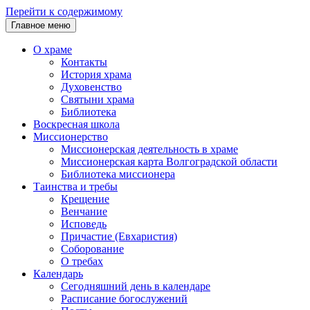
Перейти к содержимому
Главное меню
О храме
Контакты
История храма
Духовенство
Святыни храма
Библиотека
Воскресная школа
Миссионерство
Миссионерская деятельность в храме
Миссионерская карта Волгоградской области
Библиотека миссионера
Таинства и требы
Крещение
Венчание
Исповедь
Причастие (Евхаристия)
Соборование
О требах
Календарь
Сегодняшний день в календаре
Расписание богослужений