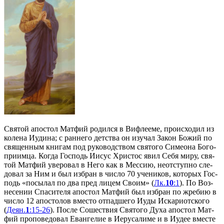
Свя­той апо­стол Мат­фий ро­дил­ся в Виф­ле­е­ме, про­ис­хо­дил из
ко­ле­на Иуди­на; с ран­не­го дет­ства он изу­чал За­кон Бо­жий по
свя­щен­ным кни­гам под ру­ко­вод­ством свя­то­го Си­мео­на Бо­го­
при­им­ца. Ко­гда Гос­подь Иисус Хри­стос явил Се­бя ми­ру, свя­
той Мат­фий уве­ро­вал в Него как в Мес­сию, неот­ступ­но сле­
до­вал за Ним и был из­бран в чис­ло 70 уче­ни­ков, ко­то­рых Гос­
подь «по­сы­лал по два пред ли­цем Сво­им» (
Лк.
10
:1
). По Воз­
не­се­нии Спа­си­те­ля апо­стол Мат­фий был из­бран по жре­бию в
чис­ло 12 апо­сто­лов вме­сто от­пад­ше­го Иуды Ис­ка­ри­от­ско­го
(
Деян.
1
:15-26
). По­сле Со­ше­ствия Свя­то­го Ду­ха апо­стол Мат­
фий про­по­ве­до­вал Еван­ге­лие в Иеру­са­ли­ме и в Иудее вме­сте