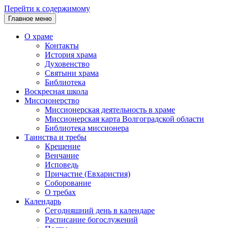
Перейти к содержимому
Главное меню
О храме
Контакты
История храма
Духовенство
Святыни храма
Библиотека
Воскресная школа
Миссионерство
Миссионерская деятельность в храме
Миссионерская карта Волгоградской области
Библиотека миссионера
Таинства и требы
Крещение
Венчание
Исповедь
Причастие (Евхаристия)
Соборование
О требах
Календарь
Сегодняшний день в календаре
Расписание богослужений