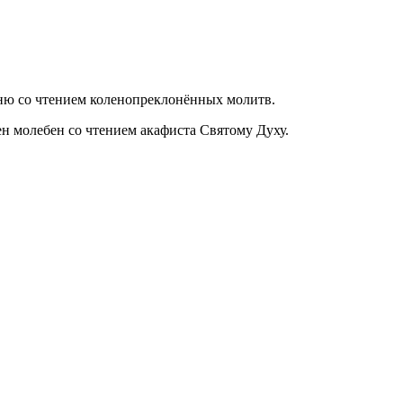
ню со чтением коленопреклонённых молитв.
н молебен со чтением акафиста Святому Духу.