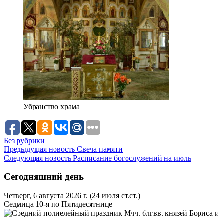
Убранство храма
Без рубрики
Предыдущая новость
Свеча памяти
Следующая новость
Расписание богослужений на июль
Сегодняшний день
Четверг, 6 августа 2026 г.
(24 июля ст.ст.)
Седмица 10-я по Пятидесятнице
Мчч. блгвв. князей Бориса и