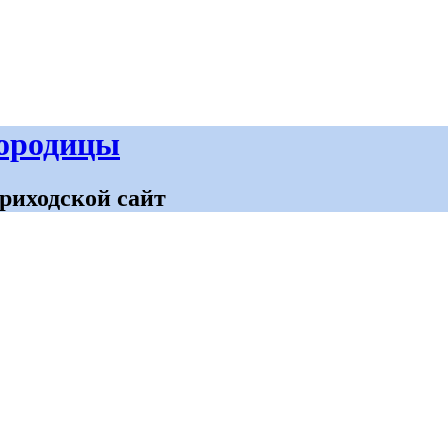
городицы
риходской сайт